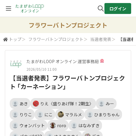
ログイン
全体検索
フラワーバトンプロジェクト
トップ
＞
フラワーバトンプロジェクト
＞
当選者発表
＞
【当選者
検索
たまがわLOOP オンライン 運営事務局
2026/05/10 11:00
【当選者発表】フラワーバトンプロジェク
ト ｢カーネーション｣
あき
りえ〈盛りあげ隊！2期生〉
みー
りりこ
にこ
マラルメ
ひまりちゃん
ウォンバット
roro
はなみずき