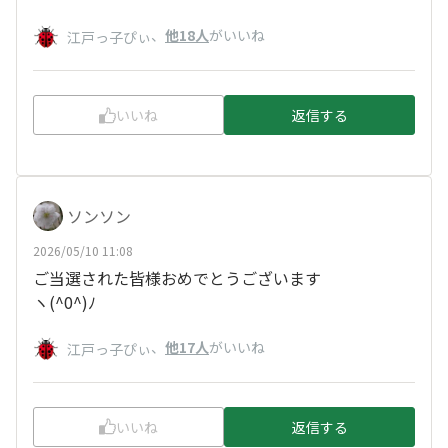
、
他18人
がいいね
江戸っ子ぴぃ
いいね
返信する
ソンソン
2026/05/10 11:08
ご当選された皆様おめでとうございます
ヽ(^0^)ﾉ
、
他17人
がいいね
江戸っ子ぴぃ
いいね
返信する