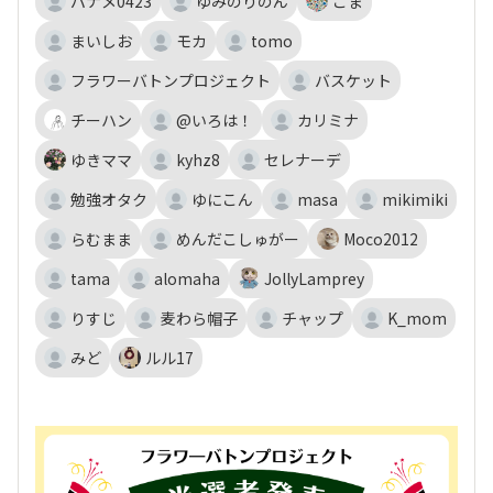
パナメ0423
ゆみのりのん
ごま
まいしお
モカ
tomo
フラワーバトンプロジェクト
バスケット
チーハン
@いろは！
カリミナ
ゆきママ
kyhz8
セレナーデ
勉強オタク
ゆにこん
masa
mikimiki
らむまま
めんだこしゅがー
Moco2012
tama
alomaha
JollyLamprey
りすじ
麦わら帽子
チャップ
K_mom
みど
ルル17