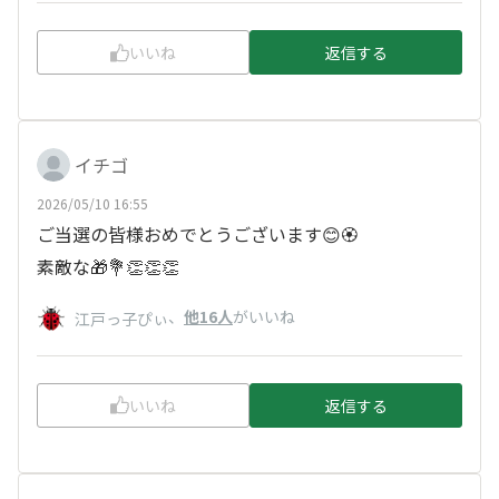
いいね
返信する
イチゴ
2026/05/10 16:55
ご当選の皆様おめでとうございます😊🏵️
素敵な🎁💐👏👏👏
、
他16人
がいいね
江戸っ子ぴぃ
いいね
返信する