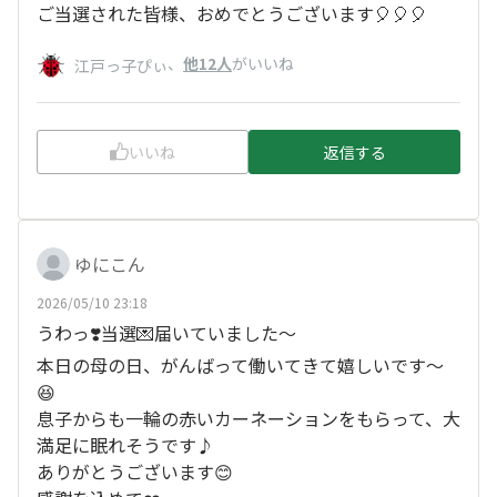
ご当選された皆様、おめでとうございます🎈🎈🎈
、
他12人
がいいね
江戸っ子ぴぃ
いいね
返信する
ゆにこん
2026/05/10 23:18
うわっ❣️当選💌届いていました〜
本日の母の日、がんばって働いてきて嬉しいです〜
😆
息子からも一輪の赤いカーネーションをもらって、大
満足に眠れそうです♪
ありがとうございます😊