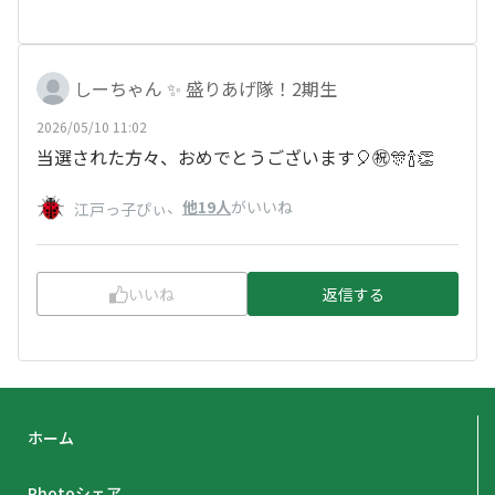
しーちゃん ✨ 盛りあげ隊！2期生
2026/05/10 11:02
当選された方々、おめでとうございます🎈㊗️🎊🍾👏
、
他19人
がいいね
江戸っ子ぴぃ
いいね
返信する
ホーム
Photoシェア