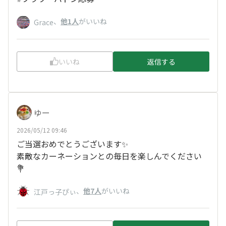
、
他1人
がいいね
Grace
いいね
返信する
ゆー
2026/05/12 09:46
ご当選おめでとうございます✨
素敵なカーネーションとの毎日を楽しんでください
💐
、
他7人
がいいね
江戸っ子ぴぃ