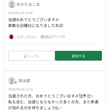
ゆかたまこま
2026/05/10 11:38
当選おめでとうございます🎉
素敵な日曜日になりましたね😊
、
他19人
がいいね
江戸っ子ぴぃ
いいね
返信する
茶太郎
2026/05/10 11:10
当選された方、おめでとうございます🎉🥰💐👏✨
私も含む、当選とならなかった多くの方、また幸運
が訪れるのを待ちましょう🙋✨