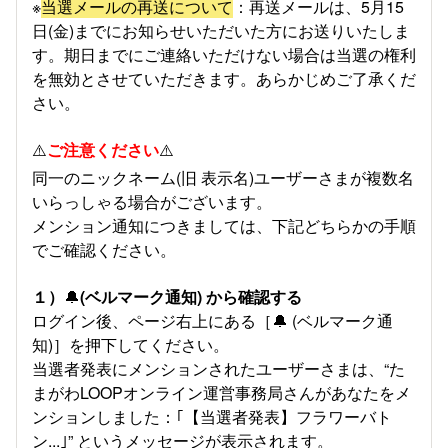
※
当選メールの再送について
：再送メールは、5月15
日(金)までにお知らせいただいた方にお送りいたしま
す。期日までにご連絡いただけない場合は当選の権利
を無効とさせていただきます。あらかじめご了承くだ
さい。
⚠️
ご注意ください
⚠️
同一のニックネーム(旧 表示名)ユーザーさまが複数名
いらっしゃる場合がございます。
メンション通知につきましては、下記どちらかの手順
でご確認ください。
１）
🔔
(ベルマーク通知) から確認する
ログイン後、ページ右上にある［🔔 (ベルマーク通
知)］を押下してください。
当選者発表にメンションされたユーザーさまは、“た
まがわLOOPオンライン運営事務局さんがあなたをメ
ンションしました：｢【当選者発表】フラワーバト
ン...｣” というメッセージが表示されます。