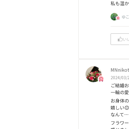
私も温か
ゆ
い
MNniko
2024/03/2
ご結婚お
一輪の愛
お身体の
嬉しい😊
なんて…
フラワー