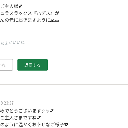
ご主人様💕
ュラスラックス『ハデス』が
んの元に届きますように🙏🙏
がいいね
こたま
いね
返信する
8 23:37
めでとうございます🎉✨💕
ご主人さまですね💕
のように温かくお幸せなご様子💖