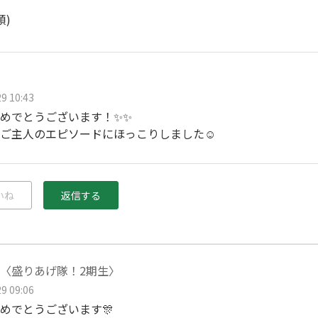
順)
9 10:43
めでとうございます！✨✨
ご主人のエピソードにほっこりしました☺️
いね
返信する
〈盛りあげ隊！2期生〉
9 09:06
めでとうございます🎊