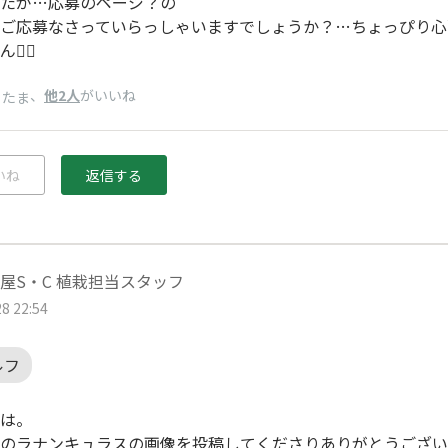
たが…応募のページ？の
ご応募なさっていらっしゃいますでしょうか？…ちょっぴり心
‍♀️
、
他2人
がいいね
こたま
いね
返信する
屋S・C 植栽担当スタッフ
8 22:54
ルフ
は。
のラナンキュラスの画像を投稿してくださりありがとうござい