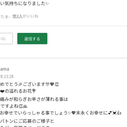
い気持ちになりました✨
、
他2人
がいいね
こたま
いね
返信する
tama
8 23:28
めでとう🎉ございます🎊💖👏
❤️の溢れるお花💐
痛みが和らぎお辛さが薄れる事は
ですよね👏🙏
お幸せでいらっしゃる事でしょう✨💖末永くお幸せに💕💓👍
バトンにご応募のご様子と