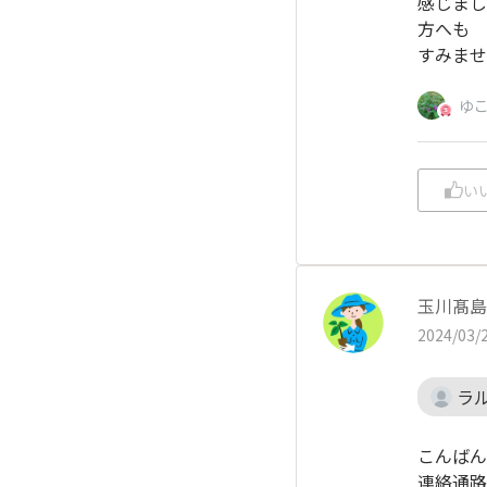
感じまし
方へも 
すみません
ゆ
い
玉川髙島
2024/03/2
ラ
こんばん
連絡通路