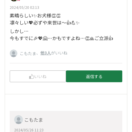
2024/05/20 02:13
素晴らしい✨お犬様👏👏
凛々しい💖必ずや来世は〜👍💪✨
しかし…
今もすでに🎉💖🤗…かもですよね…👏🙏ご立派👍
、
他3人
がいいね
こもたま
いいね
返信する
こもたま
2024/05/26 11:23