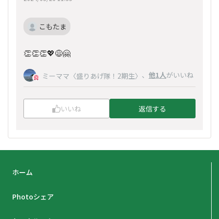
こもたま
👏👏👏💖😅🤗
、
他1人
がいいね
ミーママ〈盛りあげ隊！2期生〉
いいね
返信する
ホーム
Photoシェア