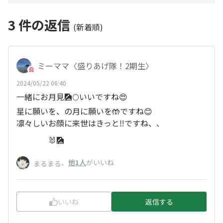
3
件の返信
(新着順)
ミーママ〈盛りあげ隊！2期生〉
2024/05/22 06:40
一緒にお月見🎑🌕いいですね😍
星に願いを、の月に願いを🤲ですね😊
凛々しいお顔に来世はきっと‼️ですね、、
🐰🎑
、
他1人
がいいね
まるまる
いいね
返信する