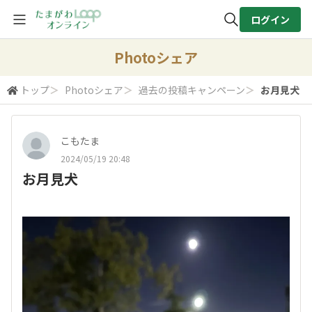
ログイン
全体検索
Photoシェア
トップ
＞
Photoシェア
＞
過去の投稿キャンペーン
＞
お月見犬
検索
こもたま
2024/05/19 20:48
お月見犬