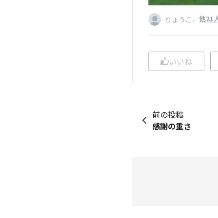
、
他21
りょうこ
いいね
前の投稿
感謝の重さ