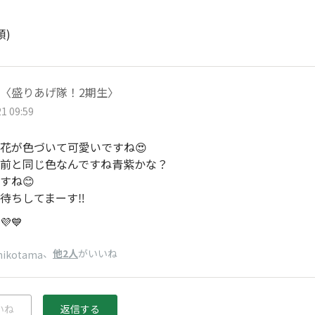
順)
〈盛りあげ隊！2期生〉
1 09:59
花が色づいて可愛いですね😍
前と同じ色なんですね青紫かな？
すね😊
待ちしてまーす‼️
💙
、
他2人
がいいね
nikotama
いね
返信する