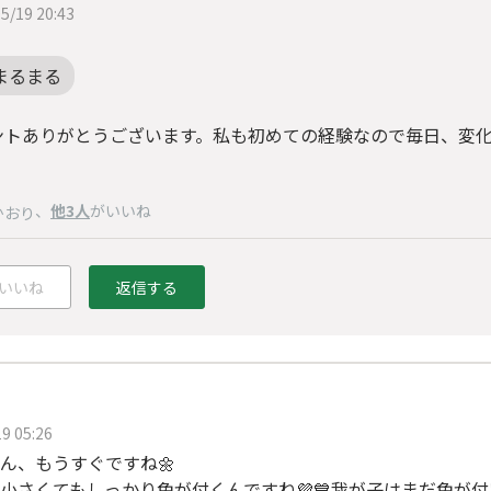
5/19 20:43
まるまる
ントありがとうございます。私も初めての経験なので毎日、変
、
他3人
がいいね
かおり
いいね
返信する
9 05:26
ん、もうすぐですね🌼
小さくてもしっかり色が付くんですね💜💙我が子はまだ色が