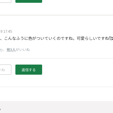
9 17:45
、こんなふうに色がついていくのですね。可愛らしいですね🥰
、
他3人
がいいね
り
いね
返信する
ひ