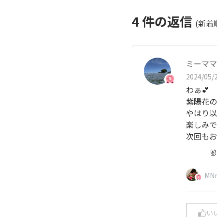
4
件の返信
(新着
ミーママ
2024/05/2
わぁ💕
紫陽花の
やはり以
楽しみで
次回もお
🐰💜
MN
い