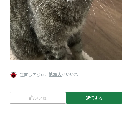
、
他25人
がいいね
江戸っ子ぴぃ
いいね
返信する