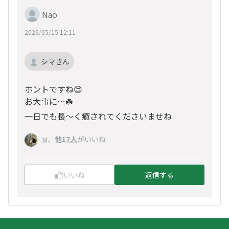
Nao
2026/05/15 12:11
シマさん
ホントですね😊
お大事に…☘️
一日でも長〜く癒されてくださいませね
、
他17人
がいいね
M
いいね
返信する