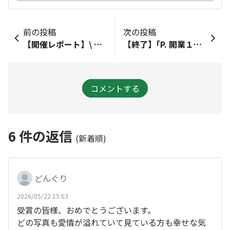
前の投稿
次の投稿
【開催レポート】\ チョコ好き集まれ！/ 🍫チョコ試食会イベント
【終了】｢P. 開業１周年記念｣ × ｢たまがわLOOPオンライン｣ コラボ企画✨試食会イベント開催!!
コメントする
6
件の返信
(新着順)
どんぐり
2026/05/22 15:03
受賞の皆様、おめでとうございます。
どの写真も愛情が溢れていて見ている方も幸せな気