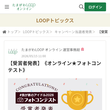
ログイン
全体検索
LOOPトピックス
トップ
＞
LOOPトピックス
＞
キャンペーン当選者発表
＞
【受賞
検索
たまがわLOOP オンライン 運営事務局
2026/05/15 11:00
【受賞者発表】《オンライン★フォトコン
テスト》