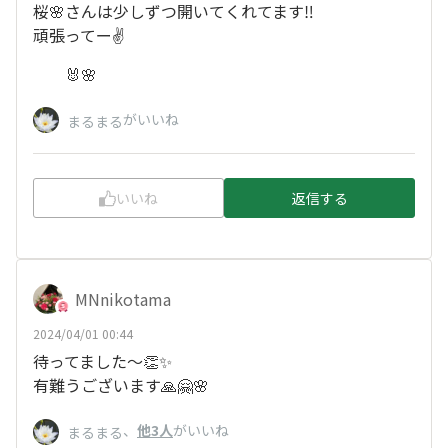
桜🌸さんは少しずつ開いてくれてます‼️
頑張ってー✌️
🐰🌸
がいいね
まるまる
いいね
返信する
MNnikotama
2024/04/01 00:44
待ってました〜👏✨
有難うございます🙏🤗🌸
、
他3人
がいいね
まるまる