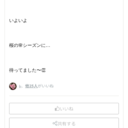
いよいよ
桜の🌸シーズンに…
待ってました〜👏
、
他25人
がいいね
k
いいね
共有する