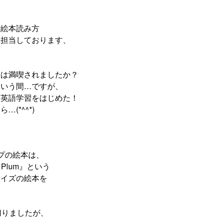
語絵本読み方
を担当しております、
。
クは満喫されましたか？
という間…ですが、
、英語学習をはじめた！
(*^^*)
プの絵本は、
ar Plum』という
サイズの絵本を
。
切りましたが、