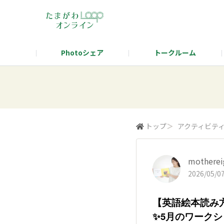
Photoシェア
トークルーム
タマタカを語ろう！テーマ発表
タマタ
トップ
＞
アクティビテ
motherei
2026/05/07
【英語絵本読み
✨5月のワーク