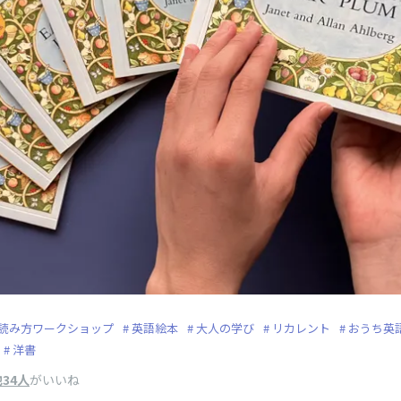
読み方ワークショップ
英語絵本
大人の学び
リカレント
おうち英
洋書
34人
がいいね