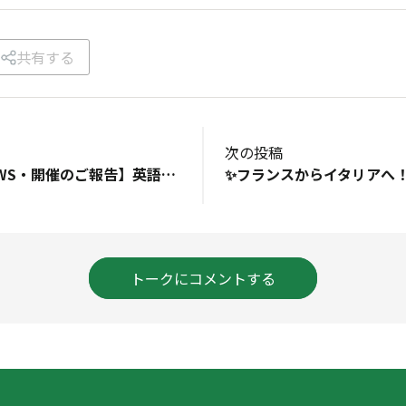
共有する
次の投稿
【英語絵本読み方WS・開催のご報告】英語絵本を通して心持ちもポジティブに！こんにちは！「大人のための英語絵本 読み方ワークショップ」を担当しております、及川茜です🥰ゴールデンウィーク、いかがお過ごしでしょうか？ * * * * *だいぶ時間が経ってしまいましたが、3月の2つのWSではどちらも偶然、「自己肯定感」がテーマの英語絵本を取り扱いました。➀『The Koara Who Could』に出てくるこわがり屋のコアラさんと、➁『I LIKE ME!』の自分のことが大好きなブタさんという、それぞれ性格が真逆の主人公のお話でしたが、両方とも、人格形成において大切なものの根底は「自己肯定感」なんだなと感じさせてくれる絵本でした。ーーーーーーーーーーーーーーーーーーー▼参加者さまからのご感想（一部抜粋）▼【絵本➀の参加者さまより】□ 韻を踏むって難しい… でもはじめての経験で楽しかったです。 孫も参加できてうれしかったようです。 （Mさん、●ちゃん）□ 自分の学びに時間がなかなか とれないのでこういったきっかけが あると助かります。（Yさん）【絵本➁の参加者さまより】□ 気になっていた絵本で、はじめて読んで とても好きになりました！日本語の方も 読んでみたいです（Mさん、Iくん）□ いつも楽しい絵本を紹介していただき、 うれしく思います。 ポジティブに生活していこう！と 元気が出ました！（Sさん）ーーーーーーーーーーーーーーーーーーー5月のワークショップのお申し込みも受付中です！5月9日(土)と12日(火)で、9日(土)の午後には、リバイバル回も開催いたします。当ワークショップでは、英語絵本を読むためのコツをお伝えしながら、みなさんと音読。1時間でちゃんと1冊、英語絵本が読めるようになる！と好評をいただいております✨気になる方はぜひ、下記よりお申し込みをお待ちしております💕✅2026/5/9(土) 10:30-11:30 残席1組様​https://loop.tamagawa-sc.com/tamagawaloop/asp-webapp/web/WWebKozaShosaiNyuryoku.do?kozaId=8810331​✅2026/5/12(火) 10:30-11:30​https://loop.tamagawa-sc.com/tamagawaloop/asp-webapp/web/WWebKozaShosaiNyuryoku.do?kozaId=8810391​英語絵本付き！大人のための英語絵本読み方ワークショップ及川 茜Instagram ➡ https://www.instagram.com/mothereigo/
トークにコメントする