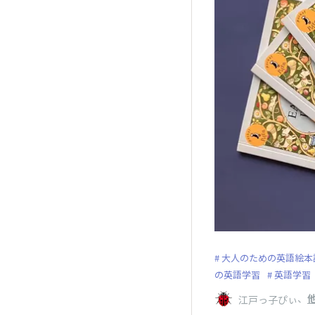
大人のための英語絵本
の英語学習
英語学習
、
他
江戸っ子ぴぃ