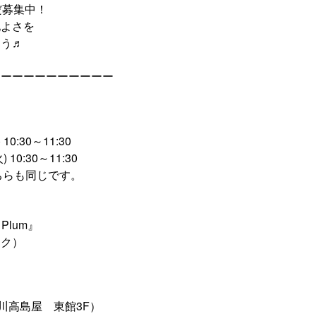
だ募集中！
地よさを
ょう♬
ーーーーーーーーーーー
10:30～11:30
 10:30～11:30
ちらも同じです。
r Plum』
ック）
川高島屋 東館3F）