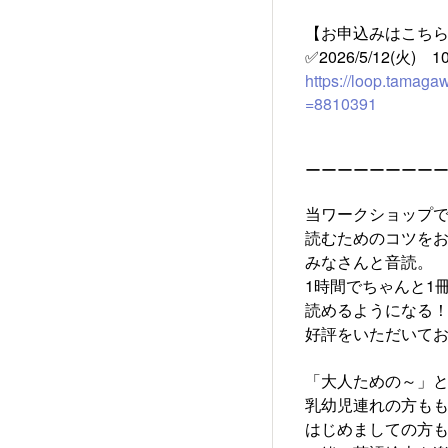
【お申込みはこち
✅2026/5/12(火) 10
https://loop.tama
=8810391
ーーーーーーーー
当ワークショップ
読むためのコツを
みなさんと音読。
1時間でちゃんと1
読めるようになる
好評をいただいてお
「大人ための～」
乳幼児連れの方もも
はじめましての方