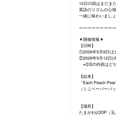
12日の回はまだま
英語のリズムの心
一緒に味わいまし
ーーーーーーーー
▼開催情報▼
【日時】
①2026年5月9日(土) 
②2026年5月12日(火)
※➀➁の内容はど
【絵本】
『Each Peach Pea
（ミニペーパーバ
【場所】
たまがわLOOP（玉