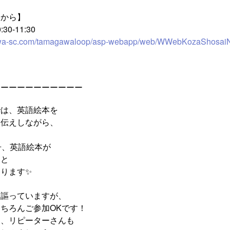
らから】
:30-11:30
gawa-sc.com/tamagawaloop/asp-webapp/web/WWebKozaShosaiN
ーーーーーーーーーーー
では、英語絵本を
お伝えしながら、
冊、英語絵本が
！と
ります✨
と謳っていますが、
ちろんご参加OKです！
も、リピーターさんも