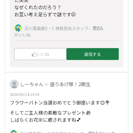
なぜくれたのだろう？
お互い考え足らずで謎です🤭
、
他9人
玉川髙島屋S・C 植栽担当スタッフ
がいいね
いいね
返信する
しーちゃん ✨ 盛りあげ隊！2期生
2026/05/14 10:55
フラワーバトン当選おめでとう御座います😊💐
そしてご主人様の素敵なプレゼント🎁
しばらくお花🌸に癒されますね💕