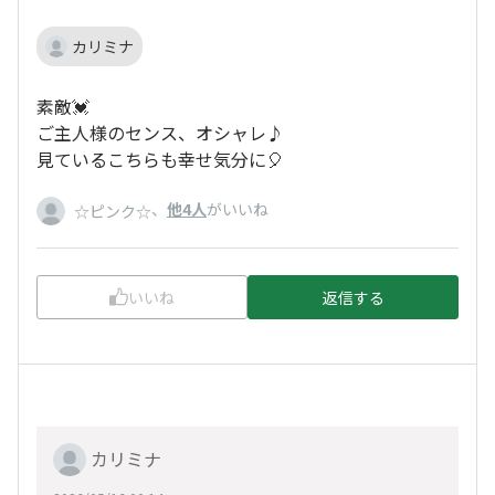
カリミナ
素敵💓
ご主人様のセンス、オシャレ♪
見ているこちらも幸せ気分に🎈
、
他4人
がいいね
☆ピンク☆
いいね
返信する
カリミナ