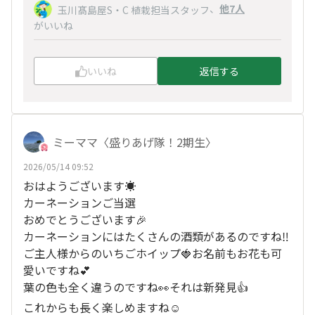
、
他7人
玉川髙島屋S・C 植栽担当スタッフ
がいいね
いいね
返信する
ミーママ〈盛りあげ隊！2期生〉
2026/05/14 09:52
おはようございます☀️
カーネーションご当選
おめでとうございます🎉
カーネーションにはたくさんの酒類があるのですね‼️
ご主人様からのいちごホイップ🍓お名前もお花も可
愛いですね💕
葉の色も全く違うのですね👀それは新発見👍
これからも長く楽しめますね☺️