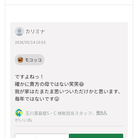
カリミナ
2026/05/14 10:03
モコッコ
ですよねっ！
確かに貴方の母ではない笑笑😆
我が家はたまたま思いついただけかと思います、
毎年ではないです😛
、
他9人
玉川髙島屋S・C 植栽担当スタッフ
がいいね