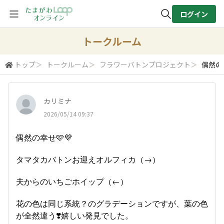
ログイン
全体検索
トークルーム
トップ
＞
トークルーム
＞
フラワーバトンプロジェクト
＞
偶然の
検索
カリミナ
2026/05/14 09:37
偶然の幸せ🩷💜
タマタカバトンお迎えオルフィカ（→）
夫からのいちごホイップ（←）
花の色は同じ系統？のグラデーションですが、葉の色
が全然違う❣️嬉しい発見でした。