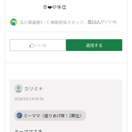
🐰❤️🩷🎯👏
、
他10人
がいいね
玉川髙島屋S・C 植栽担当スタッフ
いいね
返信する
カリミナ
2026/05/14 09:56
ミーママ〈盛りあげ隊！2期生〉
ミーママさま