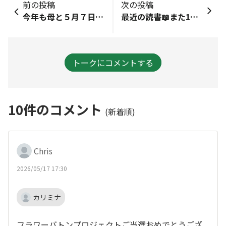
前の投稿
次の投稿
今年も母と５月７日にグリーンワイズさんの​ローズガーデンツアー＆バラのブーケづくりに参加して来ました🌹✨午前中の回で風が割と吹いている日だったのもあり、ローズガーデンに行くと数々のバラの良い香りが充満していて、そこにいるだけで気分が高揚するようでした🌹ブーケ作成中も香りに癒される時間でした✨ランチはオクシモロンさんで🍛✨この回に参加された方はわかりますよね😎✌️また次回も楽しみにしております✨
最近の読書📖また1冊だけ書評を載せてみます😚介護未満の父に起きたこと📙とても気になって、読みたい読みたいと思っていたら、高校同級生のお友達が「よかったら読んで！」と貸してくれた。以心伝心に感動！タスクをツリー表示し、常に優先順位を整理、臨戦体制を整えて臨むジェーンさん。ビジネスで発揮しているロジカルさや課題解決力、問題の本質を見極め行動する力は本当に素晴らしい。離れて暮らす親を持つ身としては、遠隔でもできることがあるという事実に勇気づけられる。誰もが通る道、ぜひみなさんにも一読いただきたいな。
トークにコメントする
10
件のコメント
(新着順)
Chris
2026/05/17 17:30
カリミナ
フラワーバトンプロジェクトご当選おめでとうござ