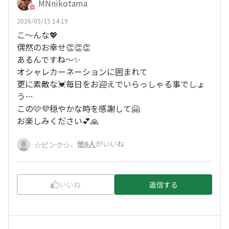
MNnikotama
2026/05/15 14:19
こ〜んな💖
偶然のお幸せ👏👏👏
あるんですね〜✨
オシャレカーネーションに囲まれて
更に素敵な💓毎日をお迎えでいらっしゃる事でしょ
う…
この🩷💜穏やかな時を感謝して🤗
お楽しみください💕🙏
、
他6人
がいいね
☆ピンク☆
いいね
返信する