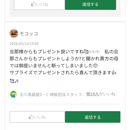
いいね
返信する
モコッコ
2026/05/14 10:00
旦那様からもプレゼント良いですね🥰✨✨✨ 私の旦
那さんからもプレゼントしようか?と聞かれ貴方の母
では御座いませんと断ってしまいました🥺
サプライズでプレゼントされたら喜んで頂きます👍
🥰🎶
、
他10人
がいいね
玉川髙島屋S・C 植栽担当スタッフ
いいね
返信する