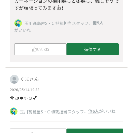
カーネーションの梅雨越しと冬越し、難しそうで
すが頑張ってみます👍❗️
、
他9人
玉川髙島屋S・C 植栽担当スタッフ
がいいね
いいね
返信する
くまさん
2026/05/14 10:33
🌹🤝🍀✨☺️💕
、
他6人
がいいね
玉川髙島屋S・C 植栽担当スタッフ