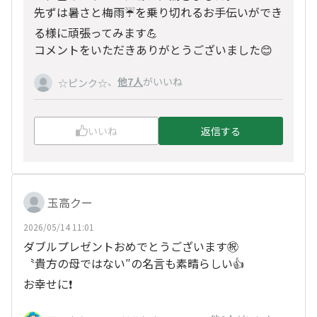
先ずは暑さと梅雨☔️を乗り切れるお手伝いができ
る様に頑張ってみます💪
コメントをいただきありがとうございました😊
、
他7人
がいいね
☆ピンク☆
いいね
返信する
玉高クー
2026/05/14 11:01
ダブルプレゼントおめでとうございます㊗️
〝貴方の母ではない″の名言も素晴らしい👍
お幸せに❗️