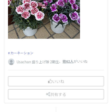
カーネーション
、
他62人
がいいね
Usachan 盛り上げ隊 2期生
いいね
共有する