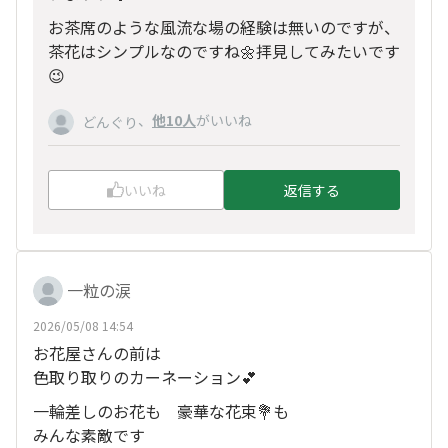
お茶席のような風流な場の経験は無いのですが、
茶花はシンプルなのですね🌼拝見してみたいです
😉
、
他10人
がいいね
どんぐり
いいね
返信する
一粒の涙
2026/05/08 14:54
お花屋さんの前は
色取り取りのカーネーション💕
一輪差しのお花も 豪華な花束💐も
みんな素敵です