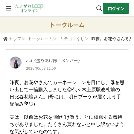
ログイン
全体検索
トークルーム
トップ
＞
トークルーム
＞
カテゴリなし
＞
昨夜、お花やさんでカー
検索
aki〈盛りあげ隊！メンバー〉
2026/05/08 11:50
昨夜、お花やさんでカーネーションを目にし、母を思
い出して一輪購入しました😊代々木上原駅改札前の
日比谷花壇さん。(母には、明日ブーケが届くよう手
配済み💐♡)
実は、以前はお花を1輪だけ買うことに躊躇する気持
ちがありました。たくさん買わないと申し訳ないよう
な気がしていたのです。