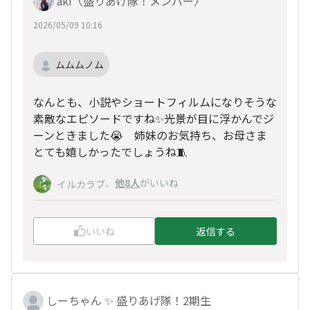
aki〈盛りあげ隊！メンバー〉
2026/05/09 10:16
ムムムノム
なんとも、小説やショートフィルムになりそうな
素敵なエピソードですね✨光景が目に浮かんでジ
ーンときました😭 姉妹のお気持ち、お母さま
とても嬉しかったでしょうね🧵
、
他8人
がいいね
イルカラブ
いいね
返信する
しーちゃん ✨ 盛りあげ隊！2期生