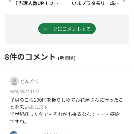
【当選人数UP！フラワーバトン ｢カーネーション｣ のご応募は、明日5/8(金)10:00まで】皆さまこんにちは🌹運営事務局です。いつもたまがわLOOPオンラインをご覧いただき、また、フラワーバトンプロジェクトに大変多くのコメントを投稿いただき誠にありがとうございます😊またまた、うれしいお知らせを皆さまにお届けします♪今回はお花の状態がよく、多くの花鉢を用意することができました😆なんと！\ 40名様 / に ｢カーネーション｣ をプレゼントいたします💐｢カーネーション｣ のご応募は、いよいよ5月8日(金)10:00まで！まだ参加されていない方は、ぜひ応募ページから ｢#フラワーバトン応募｣ をつけてコメントを投稿してください。皆さまからのご応募＆コメント投稿、お待ちしています😆ご注意ください！残念ながらハッシュタグ設定をお忘れの方、別のハッシュタグをお付けの方がいらっしゃるようです。。。｢#フラワーバトン応募｣ の付いていないコメント、｢#フラワーバトン応募｣ 以外のハッシュタグをお付けのコメントは抽選の対象となりませんので、皆さま、投稿内容を今一度ご確認くださいませ。◆ハッシュタグ追加手順1）投稿コメント右上の「･･･」を押下2）｢編集する｣ を押下 ※｢削除する｣ を選択しないようご注意ください3）コメント内容にハッシュタグ ｢#フラワーバトン応募｣ を追加 ※ハッシュタグは ｢メンション｣ の欄ではなく、｢内容｣ の欄に追加してください4）｢更新する｣ ボタンを押下⚠️こちらは応募ページではございません。コメントを投稿いただいても対象となりませんのでご注意ください。
いまブラタモリ 成城！
トークにコメントする
8
件のコメント
(新着順)
どんぐり
2026/05/23 11:31
子供のころ100円を握りしめてお花屋さんに行ったこ
とを思い出します。
半世紀経った今でもそれが出来るなんて・・・感謝
ですね。