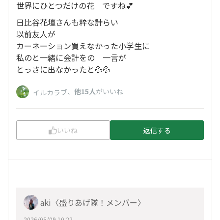
世界にひとつだけの花 ですね💕
日比谷花壇さんも粋な計らい
以前友人が
カーネーション買えなかった小学生に
私のと一緒に会計をの 一言が
とっさに出なかったと💦💦
、
他15人
がいいね
イルカラブ
いいね
返信する
aki〈盛りあげ隊！メンバー〉
2026/05/09 10:22