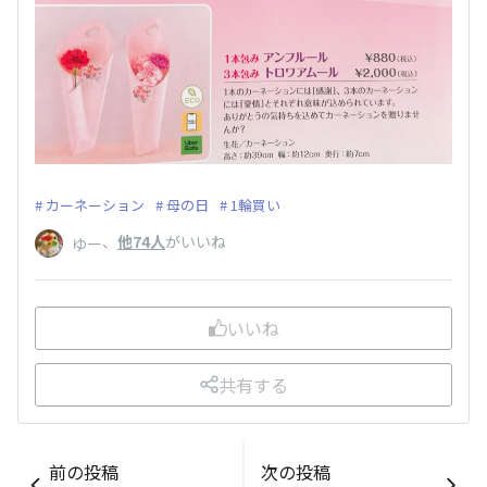
カーネーション
母の日
1輪買い
、
他74人
がいいね
ゆー
いいね
共有する
前の投稿
次の投稿