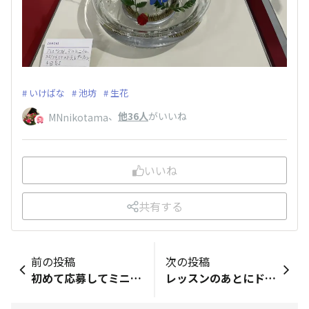
いけばな
池坊
生花
、
他36人
がいいね
MNnikotama
いいね
共有する
前の投稿
次の投稿
初めて応募してミニ薔薇が当たり🎯今日受け取ってきました🥰 咲かすのがあまり上手ではないのですが🌹 楽しんで育てますね✨✨
レッスンのあとにドリンクチケットが5月31日までだったのでスタバへ！！ スタバの定番フードだとこれが一番好きです♥ ドリンクはマンゴーの新作♥ おしぼりに手書きでコメントが(˘ •̥◽︎•̥ ˘) コメント、嬉しいですꔛ‬♡‪と伝えましたっ。 また来たいと思える店舗さんです( ˙꒳​˙ᐢ )