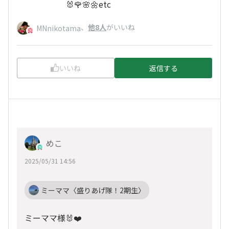
🐰🌹🌸🌼etc
、
他8人
がいいね
MNnikotama
いいね
返信する
めこ
2025/05/31 14:56
ミーママ〈盛りあげ隊！2期生〉
ミーママ様🐰❤️