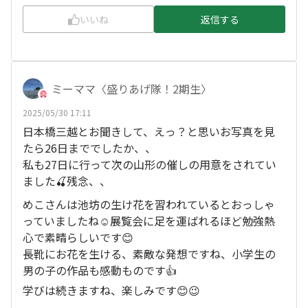
いいね
返信する
ミーママ〈盛りあげ隊！2期生〉
2025/05/30 17:11
日本橋三越とお聞きして、えっ？と思いお写真を見
たら26日まででしたか、、
私も27日に行って次の山形の催しの用意をされてい
ました🍒残念、、
めこさんは池坊の生け花を習われているとおっしゃ
っていましたね☺️展覧会に足を運ばれるほど勉強熱
心で素晴らしいです😊
長靴にお花を生ける、素敵な発想ですね、小学生の
男の子の作品も感動ものです👍
学びは続きますね、楽しみです😊😉