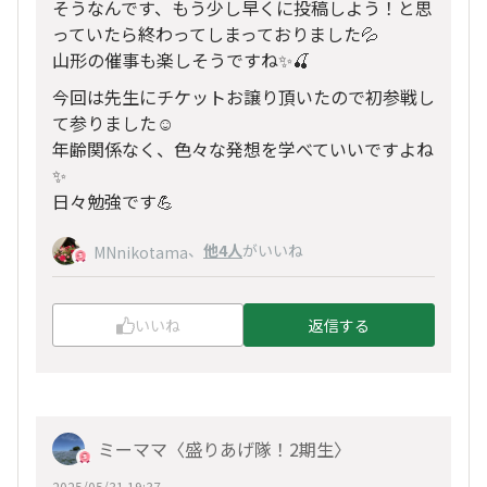
そうなんです、もう少し早くに投稿しよう！と思
っていたら終わってしまっておりました💦
山形の催事も楽しそうですね✨🍒
今回は先生にチケットお譲り頂いたので初参戦し
て参りました☺️
年齢関係なく、色々な発想を学べていいですよね
✨
日々勉強です💪
、
他4人
がいいね
MNnikotama
いいね
返信する
ミーママ〈盛りあげ隊！2期生〉
2025/05/31 19:37