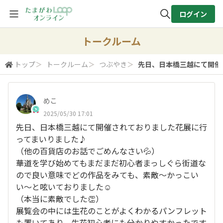
ログイン
全体検索
トークルーム
トップ
＞
トークルーム
＞
つぶやき
＞
先日、日本橋三越にて開催さ
検索
めこ
2025/05/30 17:01
先日、日本橋三越にて開催されておりました花展に行
ってまいりました♪
（他の百貨店のお話でごめんなさい💦）
華道を学び始めてもまだまだ初心者まっしぐら街道な
ので良い意味でどの作品をみても、素敵〜かっこい
い〜と呟いておりました☺️
（本当に素敵でした👏）
展覧会の中には生花のことがよくわかるパンフレット
も置いてあり、生花初心者にも分かりやすかったです