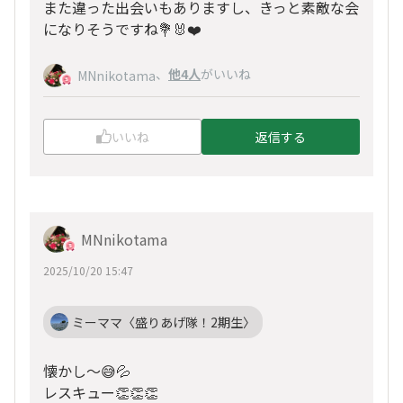
また違った出会いもありますし、きっと素敵な会
になりそうですね💐🐰❤️
、
他4人
がいいね
MNnikotama
いいね
返信する
MNnikotama
2025/10/20 15:47
ミーママ〈盛りあげ隊！2期生〉
懐かし〜😅💦
レスキュー👏👏👏