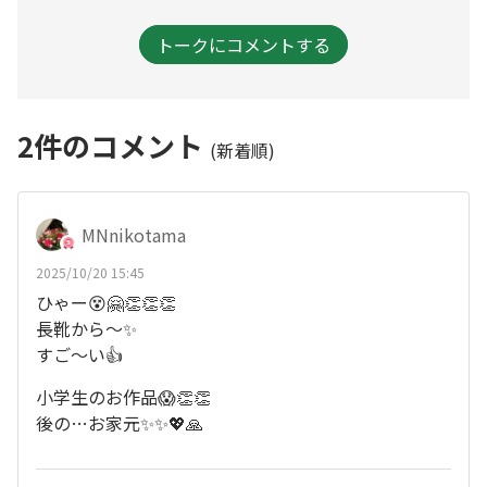
トークにコメントする
2
件のコメント
(新着順)
MNnikotama
2025/10/20 15:45
ひゃー😵🤗👏👏👏
長靴から〜✨
すご〜い👍
小学生のお作品😱👏👏
後の…お家元✨✨💖🙏