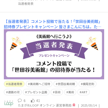
当選者発表
【当選者発表】コメント投稿で当たる！｢世田谷美術館｣
招待券プレゼントキャンペーン
皆さまこんにちは。たま
がわLOOPオンライン運営事務局です。【《美術館へ行こ
う♪》5組10名様を ｢世田谷美術館｣ にご招待 】キャンペ
ーンに、多くの皆さまからご投稿いただきました。最近鑑
賞した展覧会のこと、世田谷美術館のこと、横尾忠則氏に
関することなど、コメントをご投稿くださった皆さま本当
にありが
当選者発表
美術館へご招待
世田谷美術館
横尾忠則
連画の河
プレゼント企画
芸術
美術
ART
6
41
たまがわLOOP オンライン 運営事務局
|
2025/05/14
|