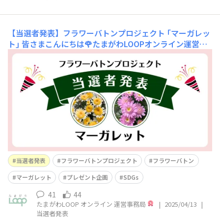
【当選者発表】フラワーバトンプロジェクト ｢マーガレッ
ト｣
皆さまこんにちは🌹たまがわLOOPオンライン運営事
務局です。フラワーバトンプロジェクト ｢マーガレット｣
に、大変多くの皆さまからご応募いただきました！コメン
トを投稿してくださった皆さま、そして “いいね” やコメ
ント返信でキャンペーンを盛りあげてくださった皆さま、
本当にありがとうございます😆本キャ
当選者発表
フラワーバトンプロジェクト
フラワーバトン
マーガレット
プレゼント企画
SDGs
41
44
たまがわLOOP オンライン 運営事務局
|
2025/04/13
|
当選者発表