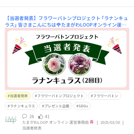
【当選者発表】フラワーバトンプロジェクト ｢ラナンキュ
ラス｣
皆さまこんにちは🌹たまがわLOOPオンライン運営
事務局です。フラワーバトンプロジェクト ｢ラナンキュラ
ス｣ に、大変多くの皆さまからご応募いただきました！コ
メントを投稿してくださった皆さま、そして “いいね” や
コメント返信でキャンペーンを盛りあげてくださった皆さ
ま、本当にありがとうございます😆本キ
当選者発表
フラワーバトンプロジェクト
フラワーバトン
ラナンキュラス
プレゼント企画
SDGs
26
41
たまがわLOOP オンライン 運営事務局
|
2025/03/30
|
当選者発表