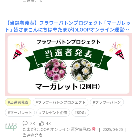
当選者発表
【当選者発表】フラワーバトンプロジェクト ｢マーガレッ
ト｣
皆さまこんにちは🌹たまがわLOOPオンライン運営事
務局です。フラワーバトンプロジェクト ｢マーガレット｣
に、大変多くの皆さまからご応募いただきました！コメン
トを投稿してくださった皆さま、そして “いいね” やコメ
ント返信でキャンペーンを盛りあげてくださった皆さま、
本当にありがとうございます😆本キャ
当選者発表
フラワーバトンプロジェクト
フラワーバトン
マーガレット
プレゼント企画
SDGs
23
43
たまがわLOOP オンライン 運営事務局
|
2025/04/26
|
当選者発表