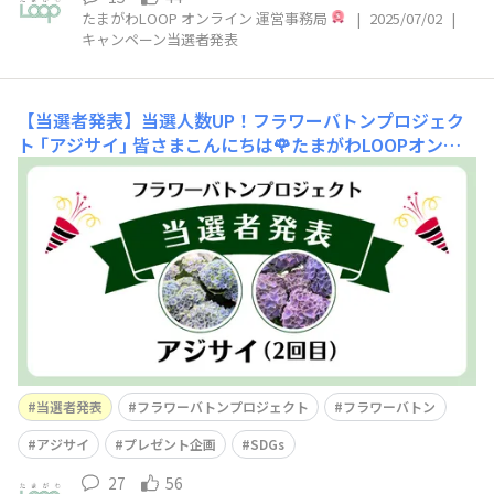
たまがわLOOP オンライン 運営事務局
|
2025/07/02
|
キャンペーン当選者発表
【当選者発表】当選人数UP！フラワーバトンプロジェク
ト ｢アジサイ｣
皆さまこんにちは🌹たまがわLOOPオンラ
イン運営事務局です。フラワーバトンプロジェクト ｢アジ
サイ｣ に、大変多くの皆さまからご応募いただきました！
コメントを投稿してくださった皆さま、そして “いいね”
やコメント返信でキャンペーンを盛りあげてくださった皆
さま、本当にありがとうございます😊今回はお花
当選者発表
フラワーバトンプロジェクト
フラワーバトン
アジサイ
プレゼント企画
SDGs
27
56