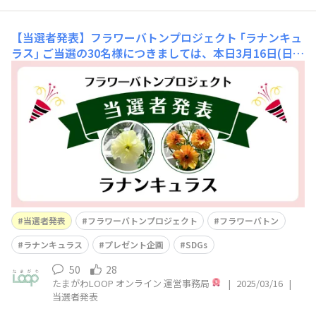
【当選者発表】フラワーバトンプロジェクト ｢ラナンキュ
ラス｣
ご当選の30名様につきましては、本日3月16日(日)1
1:00頃に投稿した『展示を終えた ｢ラナンキュラス｣ をご
自宅で育てませんか？』ページにメンション付けした方と
変更はございません。皆さまこんにちは🌹たまがわLOOP
オンライン運営事務局です。フラワーバトンプロジェクト
｢ラナンキュラス｣ に、大
当選者発表
フラワーバトンプロジェクト
フラワーバトン
ラナンキュラス
プレゼント企画
SDGs
50
28
たまがわLOOP オンライン 運営事務局
|
2025/03/16
|
当選者発表