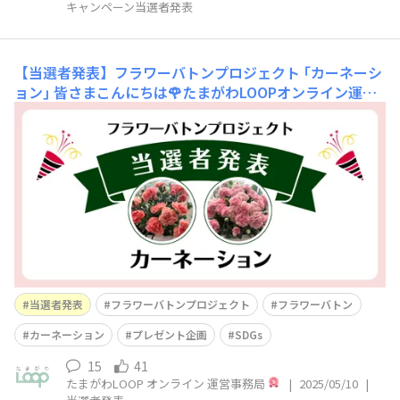
キャンペーン当選者発表
【当選者発表】フラワーバトンプロジェクト ｢カーネーシ
ョン｣
皆さまこんにちは🌹たまがわLOOPオンライン運営
事務局です。フラワーバトンプロジェクト ｢カーネーショ
ン｣ に、大変多くの皆さまからご応募いただきました！コ
メントを投稿してくださった皆さま、そして “いいね” や
コメント返信でキャンペーンを盛りあげてくださった皆さ
ま、本当にありがとうございます😆本キ
当選者発表
フラワーバトンプロジェクト
フラワーバトン
カーネーション
プレゼント企画
SDGs
15
41
たまがわLOOP オンライン 運営事務局
|
2025/05/10
|