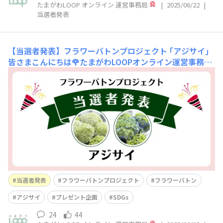
たまがわLOOP オンライン 運営事務局
|
2025/06/22
|
当選者発表
【当選者発表】フラワーバトンプロジェクト ｢アジサイ｣
皆さまこんにちは🌹たまがわLOOPオンライン運営事務局
です。フラワーバトンプロジェクト ｢アジサイ｣ に、大変
多くの皆さまからご応募いただきました！コメントを投稿
してくださった皆さま、そして “いいね” やコメント返信
でキャンペーンを盛りあげてくださった皆さま、本当にあ
りがとうございます😆本キャンペ
当選者発表
フラワーバトンプロジェクト
フラワーバトン
アジサイ
プレゼント企画
SDGs
24
44