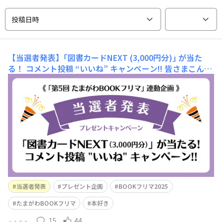
投稿日時
【当選者発表】｢図書カードNEXT (3,000円分)｣ が当た
る！ コメント投稿 “いいね” キャンペーン!!
皆さまこんに
ちは。たまがわLOOPオンライン運営事務局です。｢『図書
カードNEXT (3,000円分) 』が当たる！ コメント投稿 “い
いね” キャンペーン!!｣ に多くの皆さまからご投稿いただ
きました。｢第5回 たまがわBOOKフリマ｣ にご出店＆当日
ご来場いただいた皆さま、お気に入り本の紹介＆“
当選者発表
プレゼント企画
BOOKフリマ2025
たまがわBOOKフリマ
本好き
15
44