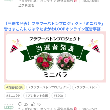
たまがわLOOP オンライン 運営事務局
|
2025/06/08
|
当選者発表
【当選者発表】フラワーバトンプロジェクト ｢ミニバラ｣
皆さまこんにちは🌹たまがわLOOPオンライン運営事務局
です。フラワーバトンプロジェクト ｢ミニバラ｣ に、大変
多くの皆さまからご応募いただきました！コメントを投稿
してくださった皆さま、そして “いいね” やコメント返信
でキャンペーンを盛りあげてくださった皆さま、本当にあ
りがとうございます😆本キャンペ
当選者発表
フラワーバトンプロジェクト
フラワーバトン
ミニバラ
プレゼント企画
SDGs
25
45
たまがわLOOP オンライン 運営事務局
|
2025/05/25
|