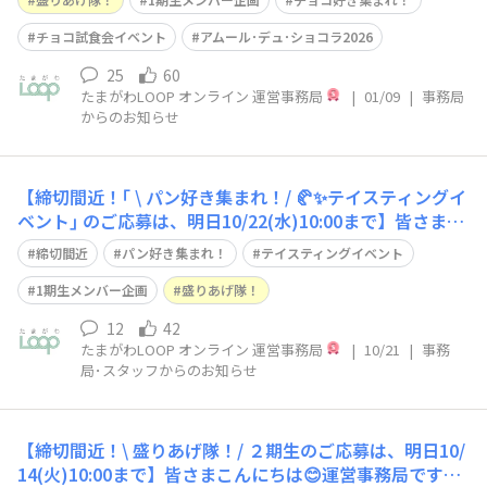
チョコ試食会イベント
アムール･デュ･ショコラ2026
25
60
たまがわLOOP オンライン 運営事務局
|
01/09
|
事務局
からのお知らせ
【締切間近！｢ \ パン好き集まれ！/ 🥐✨テイスティングイ
ベント｣ のご応募は、明日10/22(水)10:00まで】皆さまこ
んにちは😊運営事務局です。いつもたまがわLOOPオンラ
締切間近
パン好き集まれ！
テイスティングイベント
インをご覧いただき誠にありがとうございます。 盛りあ
げ隊！１期生メンバーとして活躍してくださったakiさん
1期生メンバー企画
盛りあげ隊！
発案 ｢ \
12
42
たまがわLOOP オンライン 運営事務局
|
10/21
|
事務
局･スタッフからのお知らせ
【締切間近！\ 盛りあげ隊！/ ２期生のご応募は、明日10/
14(火)10:00まで】皆さまこんにちは😊運営事務局です。