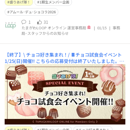
隊！１期生メンバーとして活躍してくださったakiさん発
盛りあげ隊！
1期生メンバー企画
案 ｢ \ チ
アムール･デュ･ショコラ2026
1
31
たまがわLOOP オンライン 運営事務局
|
01/15
|
事務
局･スタッフからのお知らせ
【終了】\ チョコ好き集まれ！/ 🍫チョコ試食会イベント
1/25(日)開催!!
こちらの応募受付は終了いたしました。盛
りあげ隊！１期生企画 第２弾 !!チョコ🍫好きの皆さんに
贈る特別なイベントを開催します！2月14日は \ バレンタ
インデー💕/。玉川高島屋S.C.では1月29日(木)から本館６
F 催事場で ｢アムール･デュ･ショコラ2026｣ を開催。各シ
ョップからも期間限定の
盛りあげ隊！
1期生メンバー企画
チョコ好き集まれ！