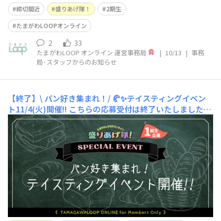
いつもたまがわLOOPオンラインをご覧いただき誠にあり
締切間近
盛りあげ隊！
2期生
がとうございます。 ｢たまがわLOOPオンライン｣ を一緒に
盛りあげてくれる “盛りあげ隊！”２期生メンバーのご応
たまがわLOOPオンライン
募は、いよ
2
33
たまがわLOOP オンライン 運営事務局
|
10/13
|
事務
局･スタッフからのお知らせ
【終了】\ パン好き集まれ！/ 🥐✨テイスティングイベン
ト11/4(火)開催!!
こちらの応募受付は終了いたしました。
盛りあげ隊！１期生企画！パン🍞好きの皆さんに贈る特別
なイベントを開催します！パン好き必見！ ｢たまがわLOO
Pオンライン｣ ユーザー限定の特別イベント、開催決定の
お知らせです！｢盛り上げ隊！｣ １期生のメンバーとして
活躍してくださったakiさん発案のもと、ショッピ