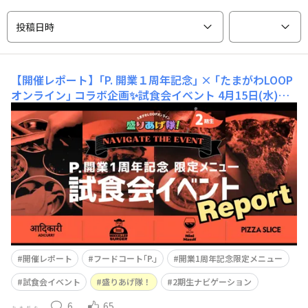
投稿日時
【開催レポート】｢P. 開業１周年記念｣ × ｢たまがわLOOP
オンライン｣ コラボ企画✨試食会イベント
4月15日(水)、
盛りあげ隊！２期生 初イベント✨️となる ｢P.｣ 開業１周年
記念 限定メニュー 試食会を開催！当日は各店舗から１品
ずつ、限定メニューをご用意。４品🍛🍔🍪🍕をお試しいた
だけるよう、通常より少なめの盛り付けにて提供いたしま
した。まずは乾杯からはじまり、試食会開始！
開催レポート
フードコート｢P.｣
開業1周年記念限定メニュー
試食会イベント
盛りあげ隊！
2期生ナビゲーション
6
65