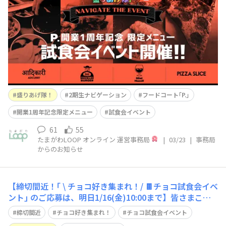
催!!昨年、4月29日(火･祝)にオープンしたフードコート
｢P.｣ (西館1F) 。開業１周年を記念して、期間限定メニュ
ーの提供が決定しました！[販売期間：2026年4月
盛りあげ隊！
2期生ナビゲーション
フードコート｢P.｣
開業1周年記念限定メニュー
試食会イベント
61
55
たまがわLOOP オンライン 運営事務局
|
03/23
|
事務局
からのお知らせ
【締切間近！｢ \ チョコ好き集まれ！/ 🍫チョコ試食会イベ
ント｣ のご応募は、明日1/16(金)10:00まで】皆さまこん
にちは😊運営事務局です。いつもたまがわLOOPオンライ
締切間近
チョコ好き集まれ！
チョコ試食会イベント
ンをご覧いただき誠にありがとうございます。 盛りあげ