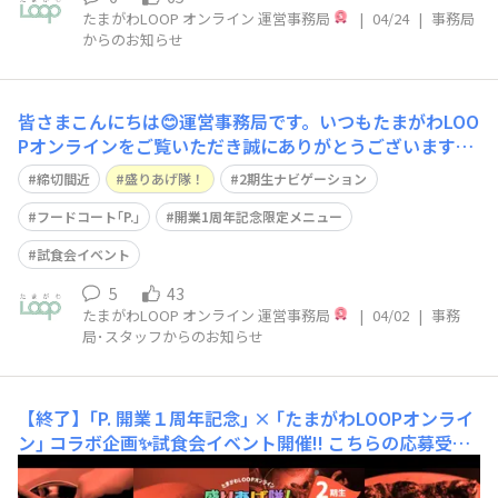
たまがわLOOP オンライン 運営事務局
|
04/24
|
事務局
からのお知らせ
皆さまこんにちは😊運営事務局です。いつもたまがわLOO
Pオンラインをご覧いただき誠にありがとうございます。
盛りあげ隊！２期生ナビゲーション！【 ｢P.｣ 開業1周年記
締切間近
盛りあげ隊！
2期生ナビゲーション
念 限定メニュー 試食会イベント】[参加費 500円／抽選]
のご応募は、いよいよ4月3日(金)10:00まで！イベント当
フードコート｢P.｣
開業1周年記念限定メニュー
日は、フード
試食会イベント
5
43
たまがわLOOP オンライン 運営事務局
|
04/02
|
事務
局･スタッフからのお知らせ
【終了】｢P. 開業１周年記念｣ × ｢たまがわLOOPオンライ
ン｣ コラボ企画✨試食会イベント開催!!
こちらの応募受付
は終了いたしました。​盛りあげ隊！２期生ナビゲーショ
ン！｢P.｣ 開業1周年記念 限定メニュー 試食会イベント開