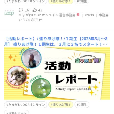
たまがわLOOPオンライン
盛りあげ隊！
2期生
16
43
たまがわLOOP オンライン 運営事務局
|
09/30
|
事務局
からのお知らせ
【活動レポート】\ 盛りあげ隊！/１期生［2025年3月～8
月］
盛りあげ隊！１期生は、３月に３名でスタート！８
月までの約半年間、月に一度の作戦会議を行い、玉川高島
屋Ｓ.Ｃ.の魅力発信と ｢たまがわLOOPオンライン｣ コミュ
ニティの活性化に取り組みました。盛りあげ隊！メンバー
と、たまがわLOOPオンライン運営事務局でつくる ｢たま
がわLOOPオンライン｣ コミュ
たまがわLOOPオンライン
盛りあげ隊！
1期生
活動レポート