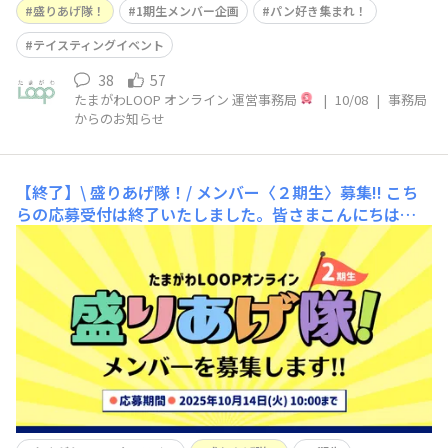
盛りあげ隊！
1期生メンバー企画
パン好き集まれ！
テイスティングイベント
38
57
たまがわLOOP オンライン 運営事務局
|
10/08
|
事務局
からのお知らせ
【終了】\ 盛りあげ隊！/ メンバー〈２期生〉募集!!
こち
らの応募受付は終了いたしました。皆さまこんにちは😊
たまがわLOOPオンライン運営事務局です。暑い、暑い夏
☀️も終わりに近づき、過ごしやすい季節の到来です！皆さ
まいかがお過ごしでいらっしゃいますか。今年３月より約
半年間、“盛りあげ隊！”１期生メンバーと事務局スタッ
フは ｢たまがわLOOPオンライン