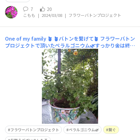
7
20
こもも
|
2024/03/08
|
フラワーバトンプロジェクト
One of my family 🪴
🪴バトンを繋げて🪴 フラワーバトン
プロジェクトで頂いたペラルゴニウム🌿すっかり🌼は終わ
りましたが葉は元気モリモリ💪💪 一回り大きな鉢に植え
替えました🪴来春もたくさん可愛い💠がつくよう 大事に
育てます。有難う御座いました。こもも🍂
フラワーバトンプロジェクト
ペラルゴニウム🌿
繋ぐ