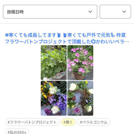
投稿日時
❄寒くても成長してます🪴
🪴寒くても戸外で元気🦾 昨夏
フラワーバトンプロジェクトで頂戴した💞かわいいペラル
ゴニウム💞玄関軒下で葉をどんどん付けてくれます🥰🙌
（写真左上の左側が現在 ) また 昨年晩秋作製のパンジー
＆葉ボタンリース（成長大でリースから大きく外れ😆 リ
ースと思って頂けたら嬉しいです😅💦💦)今朝
フラワーバトンプロジェクト
繋ぐ
ペラルゴニウム
私のSDGs