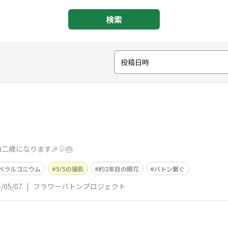
検索
投稿日時
二歳になります🎉🎈🎂
ペラルゴニウム
5/5の撮影
約2年目の開花
バトン繫ぐ
/05/07
|
フラワーバトンプロジェクト