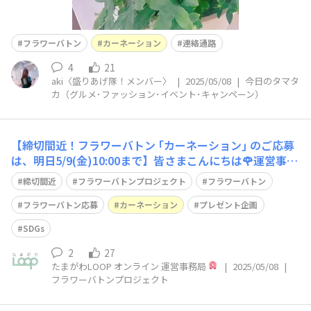
フラワーバトン
カーネーション
連絡通路
4
21
aki〈盛りあげ隊！メンバー〉
|
2025/05/08
|
今日のタマタ
カ（グルメ･ファッション･イベント･キャンペーン）
【締切間近！フラワーバトン ｢カーネーション｣ のご応募
は、明日5/9(金)10:00まで】皆さまこんにちは🌹運営事務
局です。いつもたまがわLOOPオンラインをご覧いただ
締切間近
フラワーバトンプロジェクト
フラワーバトン
き、また、フラワーバトンプロジェクトに大変多くのコメ
ントを投稿いただき誠にありがとうございます😊 ｢カーネ
フラワーバトン応募
カーネーション
プレゼント企画
ーション｣ のご応募は
SDGs
2
27
たまがわLOOP オンライン 運営事務局
|
2025/05/08
|
フラワーバトンプロジェクト