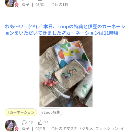
香子
|
03/01
|
今日の1枚
わあ〜い＼(^^)／
本日、Loopの特典と伊豆のカーネーシ
ョンをいただいてきました💕カーネーションは11時頃い
ただいて、その時はまだまだあったんですが、家人が11:3
0頃行ったら終了だったそうです。まあ、また来週も配布
されるそうですからね😉✨ 特典もいつもこんなにたくさ
ん…ありがとうございます。罰当たりかもし
カーネーション
Loop特典
18
31
香子
|
02/15
|
今日のタマタカ（グルメ･ファッション･イ