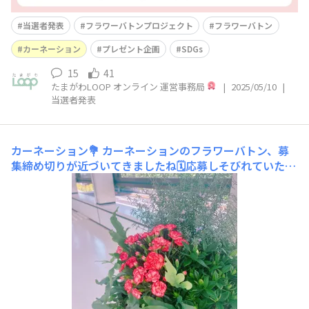
当選者発表
フラワーバトンプロジェクト
フラワーバトン
カーネーション
プレゼント企画
SDGs
15
41
たまがわLOOP オンライン 運営事務局
|
2025/05/10
|
当選者発表
カーネーション💐
カーネーションのフラワーバトン、募
集締め切りが近づいてきましたね🗓️応募しそびれていた
方、お忘れなきよう😉連絡通路には、お行儀よく並ぶ姿
が見られました✨