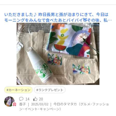
いただきました♪
昨日長男と孫が泊まりにきて、今日は
モーニングをみんなで食べたあとバイバイ👋その後、私一
人でウォーキングがてらタマタカヘ🚶🏻‍♀️ 11時半頃着いた
のですが、意外やグランパティオは空いていて並ばずにカ
ーネーションいただきました💕 そして東館にてプレゼン
ト🎁も受け取りました。わぁ、こんなにい
カーネーション
ランクプレゼント
14
20
香子
|
2025/03/02
|
今日のタマタカ（グルメ･ファッショ
ン･イベント･キャンペーン）