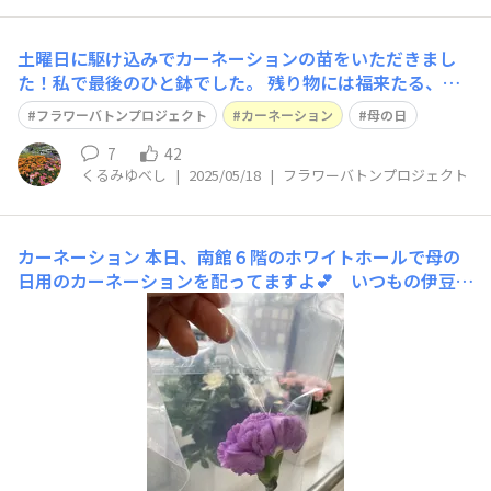
土曜日に駆け込みでカーネーションの苗をいただきまし
た！私で最後のひと鉢でした。 残り物には福来たる、と
いうことで。まだまだたくさん蕾があるカーネーション、
フラワーバトンプロジェクト
カーネーション
母の日
これから赤ちゃんと一緒に見守っていこうと思います👶🌸
7
42
くるみゆべし
|
2025/05/18
|
フラワーバトンプロジェクト
カーネーション
本日、南館６階のホワイトホールで母の
日用のカーネーションを配ってますよ💕 いつもの伊豆の
カーネーションです。私は新色という紫のお花をいただき
ました🟣 天気が良くないせいか２時過ぎてもたくさんあ
りましたよ。お近くの方はどうぞ行ってらして〜♬ちなみ
に大北海道展混んでました💦 魅力的だけど平日でなおす
こと