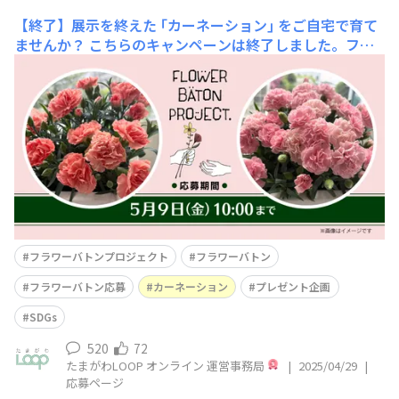
【終了】展示を終えた ｢カーネーション｣ をご自宅で育て
ませんか？
こちらのキャンペーンは終了しました。フラ
ワーバトンプロジェクト抽選で30名様に ｢カーネーショ
ン｣ をプレゼント！今回ご用意するのは ｢カーネーション｣
※画像はイメージです［ 左 (オレンジ)：オレンジシャ
ーベット／右 (ピンク)：感謝の気持ち］◆応募期間：202
5年5月9日(金)10:00まで◆
フラワーバトンプロジェクト
フラワーバトン
フラワーバトン応募
カーネーション
プレゼント企画
SDGs
520
72
たまがわLOOP オンライン 運営事務局
|
2025/04/29
|
応募ページ