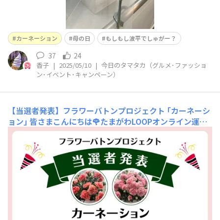
カーネーション
母の日
もしもし波平でしゅがー？
37
24
香子
|
2025/05/10
|
今日のタマタカ（グルメ･ファッショ
ン･イベント･キャンペーン）
【当選者発表】フラワーバトンプロジェクト ｢カーネーシ
ョン｣
皆さまこんにちは🌹たまがわLOOPオンライン運営
事務局です。フラワーバトンプロジェクト ｢カーネーショ
ン｣ に、大変多くの皆さまからご応募いただきました！コ
メントを投稿してくださった皆さま、そして “いいね” や
コメント返信でキャンペーンを盛りあげてくださった皆さ
ま、本当にありがとうございます😆本キ