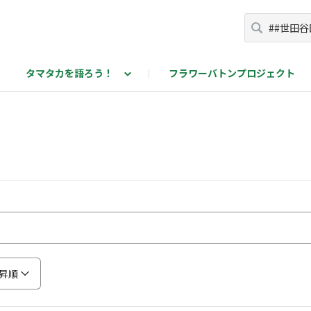
タマタカを語ろう！
フラワーバトンプロジェクト
カを語ろう！投稿ページ
昇順