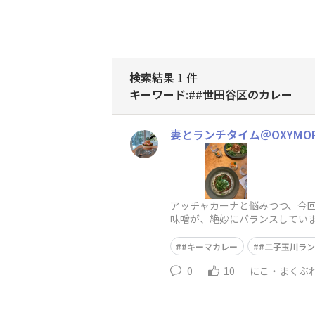
検索結果
1 件
キーワード:##世田谷区のカレー
妻とランチタイム＠OXYMO
アッチャカーナと悩みつつ、今回
味噌が、絶妙にバランスしてい
#キーマカレー
#二子玉川ラ
0
10
にこ・まくぶ