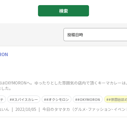
検索
投稿日時
RON
はOXYMORONへ。ゆったりとした雰囲気の店内で頂くキーマカレー
ました。
ンチ
#スパイスカレー
#オクシモロン
#OKYMORON
#世田谷区
れいん
|
2022/10/05
|
今日のタマタカ（グルメ･ファッション･イベン