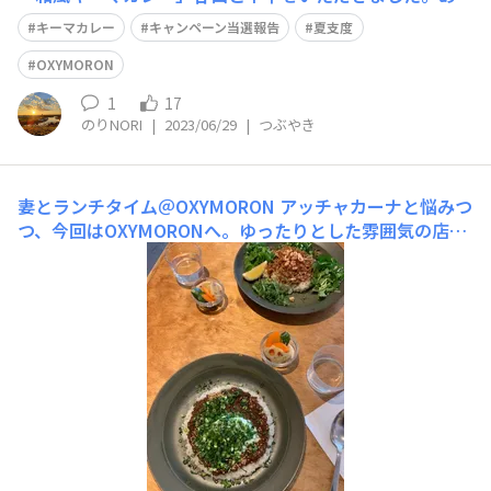
がとうございます😄屋上庭園「OSOTO」を散歩して、空
キーマカレー
キャンペーン当選報告
夏支度
さんと記念撮影してきました。
OXYMORON
1
17
のりNORI
|
2023/06/29
|
つぶやき
妻とランチタイム＠OXYMORON
アッチャカーナと悩みつ
つ、今回はOXYMORONへ。ゆったりとした雰囲気の店内
で頂くキーマカレーは、本格的なスパイスの香りと隠し味
のお味噌が、絶妙にバランスしていました。