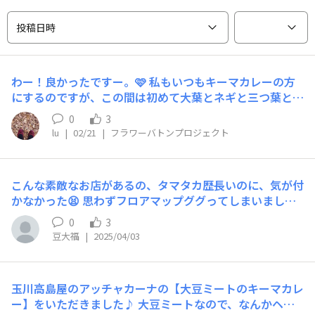
投稿日時
わー！良かったですー。🩷 私もいつもキーマカレーの方
にするのですが、この間は初めて大葉とネギと三つ葉とパ
クチーのドライカレーにしてみました。こちらも美味しか
0
3
ったです。(辛すぎるのは苦手なので中辛に。それでも食
lu
|
02/21
|
フラワーバトンプロジェクト
べ終わるのに時間がかかりました😅)次回はミーママさん
も試してみて下さい🤭👍
こんな素敵なお店があるの、タマタカ歴長いのに、気が付
かなかった😫 思わずフロアマップググってしまいまし
た。 あ〜あそこかぁ👍 辛いのが得意ではないので、外で
0
3
カレーは食べないけど、キーマカレーは別。 今度行って
豆大福
|
2025/04/03
みようかな😍 プルメリア様、素敵なお店の紹介ありがと
うございました🩷
玉川高島屋のアッチャカーナの【大豆ミートのキーマカレ
ー】をいただきました♪ 大豆ミートなので、なんかヘル