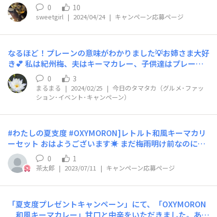
シーな気がします。揚げナスもごろっと入っていて食べ応
0
10
えあるのも良かったです！ なかなか自分では作れないの
sweetgirl
|
2024/04/24
|
キャンペーン応募ページ
で、また食べに行きたいナ〜。 #EAT2033メニューフェア
#サステナブルフード #フー
なるほど！プレーンの意味がわかりました💡お姉さま大好
き💕 私は紀州梅、夫はキーマカレー、子供達はプレーン2
個ずつに決まり😋🍙💕
0
3
まるまる
|
2024/02/25
|
今日のタマタカ（グルメ･ファッ
ション･イベント･キャンペーン）
#わたしの夏支度 #OXYMORON]レトルト和風キーマカリ
ーセット おはようございます☀️ まだ梅雨明け前なのに、
東京は猛暑日が続くようですね😵 真夏になったら、どう
0
1
なるか心配😱ですが、体調管理に気をつけて、猛暑を乗り
茶太郎
|
2023/07/11
|
キャンペーン応募ページ
切りたいですね🐧 当選のお知らせメールをすっかり見落
として、再度ご連絡を頂い
「夏支度プレゼントキャンペーン」にて、「OXYMORON
和風キーマカレー」甘口と中辛をいただきました。あり