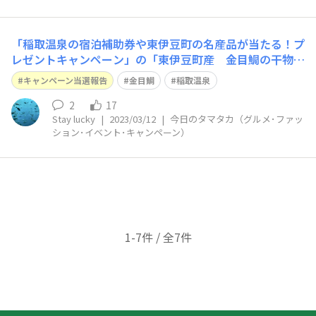
「稲取温泉の宿泊補助券や東伊豆町の名産品が当たる！プ
レゼントキャンペーン」の「東伊豆町産 金目鯛の干物セ
ット」が届きました🐟 30cm位ある立派な干物にビック
キャンペーン当選報告
金目鯛
稲取温泉
リ👀 ありがとうございました😄
2
17
Stay lucky
|
2023/03/12
|
今日のタマタカ（グルメ･ファッ
ション･イベント･キャンペーン）
1-7件 / 全7件