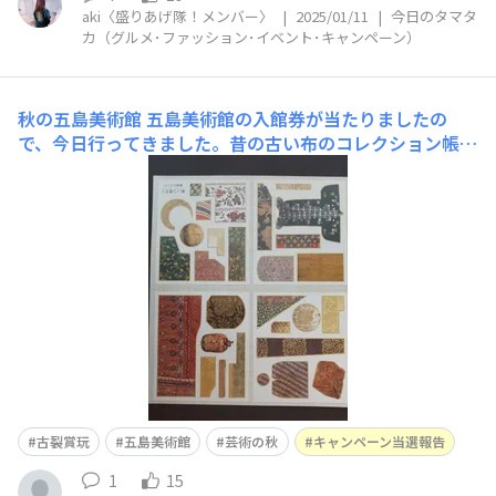
aki〈盛りあげ隊！メンバー〉
|
2025/01/11
|
今日のタマタ
カ（グルメ･ファッション･イベント･キャンペーン）
秋の五島美術館
五島美術館の入館券が当たりましたの
で、今日行ってきました。昔の古い布のコレクション帳が
とても楽しくて、じっくり見てしまいました今で言うと、
切手のコレクションとか、パッチワークみたいな感じかな
コレクションが好きな人は昔からいたんだなぁと、納得の
1日でした素敵な機会をありがとうございました
古裂賞玩
五島美術館
芸術の秋
キャンペーン当選報告
1
15