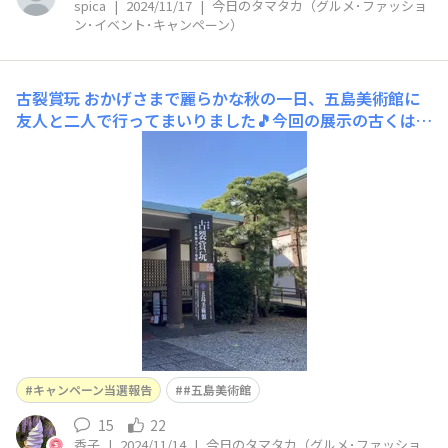
spica
|
2024/11/17
|
今日のタマタカ（グルメ･ファッショ
ン･イベント･キャンペーン）
古裂賞玩
おかげさまで麗らかな秋の一日、五島美術館に
友人と二人で行ってまいりました🎵今回の展示の古くは室
町時代からの舶来の染めと織…当時の日本人の舶来製品へ
の大いなる憧れを感じました。なにしろ一辺が2cmの三角
形の古裂さえ大事に大事に蒐集本に貼ってます。1cmにも
満たない幅に4〜5cmの長方形の古裂だって捨て
キャンペーン当選報告
#五島美術館
15
22
香子
|
2024/11/14
|
今日のタマタカ（グルメ･ファッショ