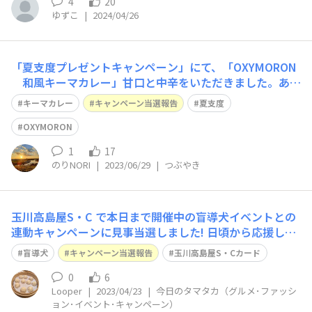
4
20
ゆずこ
|
2024/04/26
「夏支度プレゼントキャンペーン」にて、「OXYMORON
和風キーマカレー」甘口と中辛をいただきました。あり
がとうございます😄屋上庭園「OSOTO」を散歩して、空
キーマカレー
キャンペーン当選報告
夏支度
さんと記念撮影してきました。
OXYMORON
1
17
のりNORI
|
2023/06/29
|
つぶやき
玉川高島屋S・C で本日まで開催中の盲導犬イベントとの
連動キャンペーンに見事当選しました! 日頃から応援して
いる団体、イベントなので、嬉しかったです。 さて、みな
盲導犬
キャンペーン当選報告
玉川高島屋S・Cカード
さんご存知かと思いますが、玉川高島屋S・C カードでは
ショッピングの金額に応じて同団体への寄付が行われます
0
6
Looper
|
2023/04/23
|
今日のタマタカ（グルメ･ファッシ
ので、ご興味のある方は是非。CO
ョン･イベント･キャンペーン）