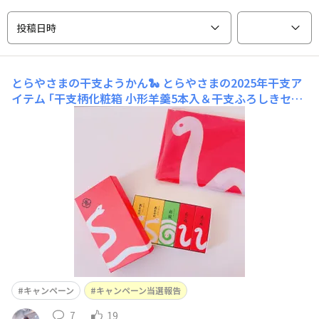
投稿日時
とらやさまの干支ようかん🐍
とらやさまの2025年干支ア
イテム ｢干支柄化粧箱 小形羊羹5本入＆干支ふろしきセッ
ト｣、わたしもいただいてまいりました🐍ありがとうござ
います！大切に頂きます
キャンペーン
キャンペーン当選報告
7
19