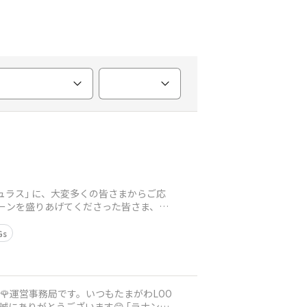
ュラス｣ に、大変多くの皆さまからご応
ペーンを盛りあげてくださった皆さま、本
Gs
は🌹運営事務局です。いつもたまがわLOO
とうございます😊 ｢ラナンキ