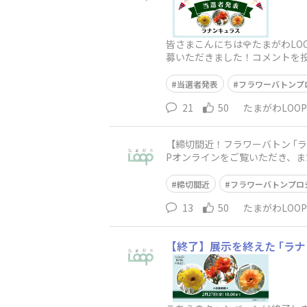
皆さまこんにちは🌹たまがわL
募いただきました！コメントを投
当にありがとうございます😊本
当選者発表
フラワーバトンプ
21
50
たまがわLOO
【締切間近！フラワーバトン ｢ラナ
Pオンラインをご覧いただき、また
ュラス｣ のご応募
締切間近
フラワーバトンプロ
13
50
たまがわLOO
【終了】展示を終えた ｢ラ