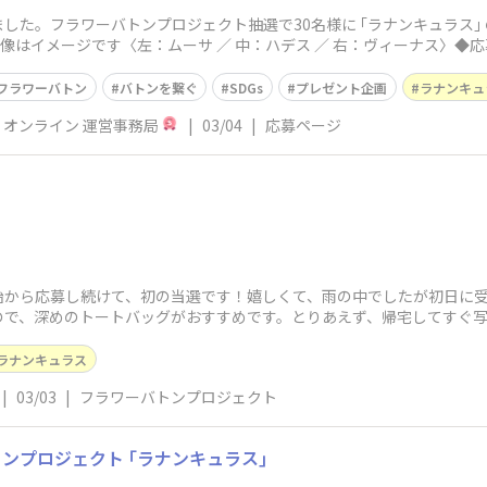
した。フラワーバトンプロジェクト抽選で30名様に ｢ラナンキュラス｣
※画像はイメージです〈左：ムーサ ／ 中：ハデス ／ 右：ヴィーナス〉◆応募期間
フラワーバトン
バトンを繋ぐ
SDGs
プレゼント企画
ラナンキュ
P オンライン 運営事務局
|
03/04
|
応募ページ
始から応募し続けて、初の当選です！嬉しくて、雨の中でしたが初日に
ので、深めのトートバッグがおすすめです。とりあえず、帰宅してすぐ写
をフ
ラナンキュラス
|
03/03
|
フラワーバトンプロジェクト
ンプロジェクト ｢ラナンキュラス｣