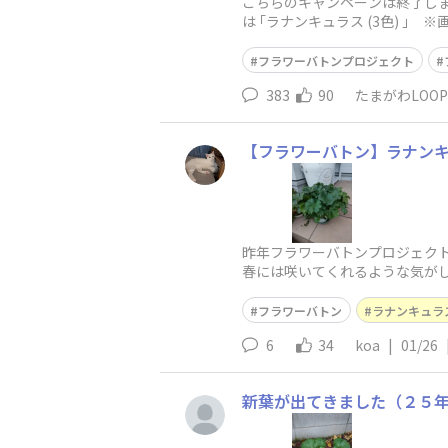
こちらのキャンペーンは終了しま
は ｢ラナンキュラス (3色) ｣
ノアン〉◆
フラワーバトンプロジェクト
383
90
たまがわLOO
【フラワーバトン】ラナン
昨年フラワーバトンプロジェク
春には咲いてくれるような気が
フラワーバトン
ラナンキュラ
6
34
koa
|
01/26
新葉が出てきました（２５