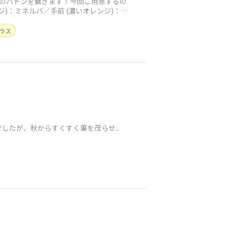
 のバトンを繋ぎます！今回ご用意するの
ンジ)：ミネルバ／手前 (濃いオレンジ)：ミ
ラス
でしたが、秋からすくすく葉を茂らせ、