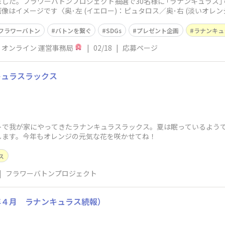
した。フラワーバトンプロジェクト抽選で30名様に ｢ラナンキュラス｣
 ※画像はイメージです〈奥･左 (イエロー)：ピュタロス／奥･右 (淡いオレ
フラワーバトン
バトンを繋ぐ
SDGs
プレゼント企画
ラナンキュ
P オンライン 運営事務局
|
02/18
|
応募ページ
キュラスラックス
トで我が家にやってきたラナンキュラスラックス。夏は眠っているよう
します。今年もオレンジの元気な花を咲かせてね！
ス
|
フラワーバトンプロジェクト
年４月 ラナンキュラス続報）