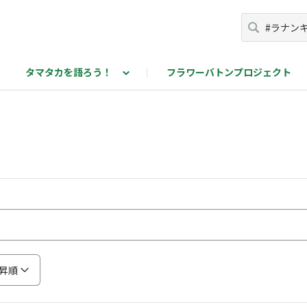
タマタカを語ろう！
フラワーバトンプロジェクト
カを語ろう！投稿ページ
昇順