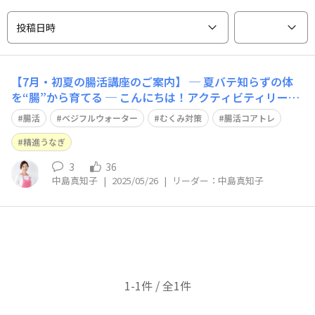
投稿日時
【7月・初夏の腸活講座のご案内】 ─ 夏バテ知らずの体
を“腸”から育てる ─ こんにちは！アクティビティリーダ
ー・腸活担当の中島真知子です。 まもなく梅雨入りです
腸活
ベジフルウォーター
むくみ対策
腸活コアトレ
ね。 この時季こそ、“食べる・巡る・根付く”腸活を味方
に、夏を元気に迎えませんか？ 7月は「学ぶ・食べる・動
精進うなぎ
く」3つの角度から、心地
3
36
中島真知子
|
2025/05/26
|
リーダー：中島真知子
1-1件 / 全1件