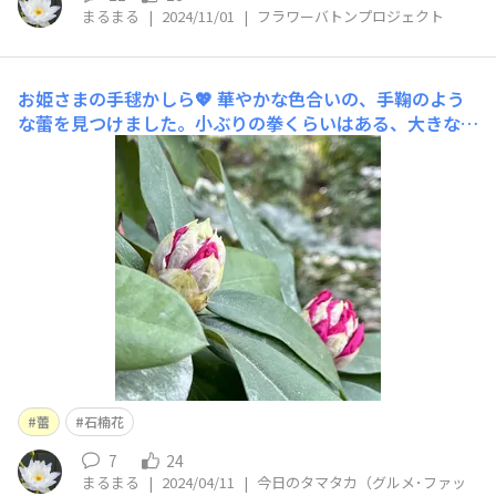
まるまる
|
2024/11/01
|
フラワーバトンプロジェクト
お姫さまの手毬かしら💖
華やかな色合いの、手鞠のよう
な蕾を見つけました。小ぶりの拳くらいはある、大きな蕾
です。多分、シャクナゲ。お花が咲くのが楽しみです💕
蕾
石楠花
7
24
まるまる
|
2024/04/11
|
今日のタマタカ（グルメ･ファッ