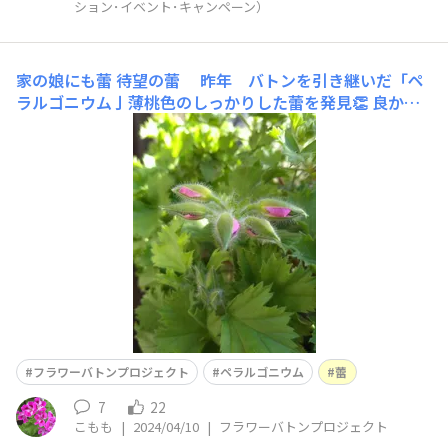
ション･イベント･キャンペーン）
家の娘にも蕾
待望の蕾 昨年 バトンを引き継いだ「ペ
ラルゴニウム亅薄桃色のしっかりした蕾を発見👏 良かっ
た！やったあ！🙌一安心😂🥰
フラワーバトンプロジェクト
ペラルゴニウム
蕾
7
22
こもも
|
2024/04/10
|
フラワーバトンプロジェクト