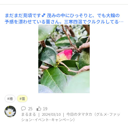
まだまだ見頃です💕
茂みの中にひっそりと、でも大輪の
予感を漂わせている蕾さん。三寒四温でクルクルしてる私
ですが、神社の椿は安定の美しさでまだまだ楽しませてく
れそうです。
椿
蕾
25
19
まるまる
|
2024/03/10
|
今日のタマタカ（グルメ･ファッ
ション･イベント･キャンペーン）