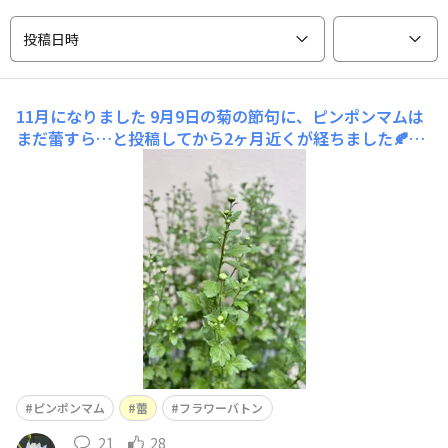
投稿日時
11月になりました
9月9日の菊の節句に、ピンポンマムは
まだ蕾すら…と投稿してから2ヶ月近くが経ちました🍂11
月1日、流石に朝晩冷え込むようになりました。マムはと
いうと…青々と元気に茂り、大量の蕾をつけています💚💦
もう、先端という先端にはもれなく蕾。固いけど。昨年9
月には咲いていたお花、これでいいのか？とご本人に聞い
て
ピンポンマム
蕾
フラワーバトン
21
28