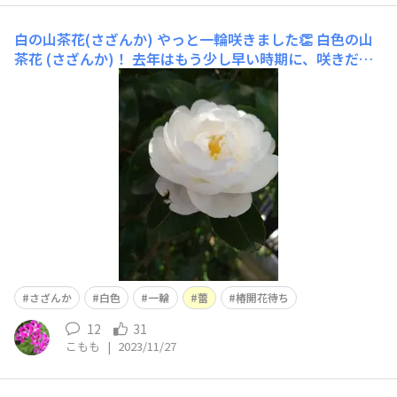
白の山茶花(さざんか)
やっと一輪咲きました👏 白色の山
茶花 (さざんか)！ 去年はもう少し早い時期に、咲きだし
たと思います。 でも蕾がたくさんついているので、一安
心🥰😄 椿はまだまだ 開花待機中！こもも
さざんか
白色
一輪
蕾
椿開花待ち
12
31
こもも
|
2023/11/27