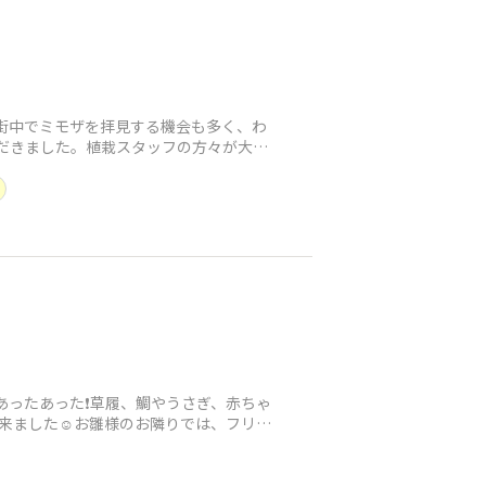
、街中でミモザを拝見する機会も多く、わ
ただきました。植栽スタッフの方々が大切
あったあった❗️草履、鯛やうさぎ、赤ちゃ
来ました☺️お雛様のお隣りでは、フリー