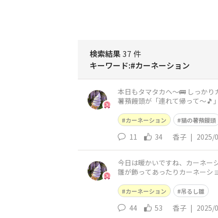
検索結果
37 件
キーワード:#カーネーション
本日もタマタカヘ〜🚌 しっか
薯蕷饅頭が「連れて帰って〜🎵
するため帰りは歩きます🚶🏻‍♀️ い
カーネーション
猫の薯蕷饅頭
11
34
香子
|
2025/
今日は暖かいですね、カーネーシ
雛が飾ってあったりカーネーシ
お買い物🎵 クルミッ子が最後
カーネーション
吊るし雛
44
53
香子
|
2025/