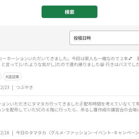
検索
投稿日時
りカーネーションいただいてきました。今回は家人も一緒なので２本💕
」と言って(いたような気がし)たので連れ帰りました😁 行きはバスで
つ
送迎車
02/23
|
つぶやき
ョンいただきにタマタカ行ってきました✌️ 配布時間を考えていなくて
ョンを配布していたSCの６階に行ったら、吊るし雛作成の講習会の会場
の一つだっ
02/16
|
今日のタマタカ（グルメ･ファッション･イベント･キャンペー