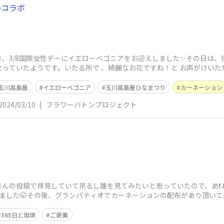
のコラボ
、3/8国際女性デーにイエローベゴニアをお迎えしました✨その日は
っていたようです。いたる所で 、綺麗なお花ですね！と お声がけい
い状態で
玉川高島屋
イエローベゴニア
玉川高島屋ひなまつり
カーネーション
2024/03/10
|
フラワーバトンプロジェクト
さんの投稿で拝見していて吊るし雛を見てみたいと思っていたので、あ❗️
ました🤭その後、グランパティオでカーネーションの配布があり頂いて
『葉
365日と珈琲
ご褒美