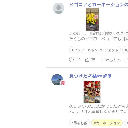
ベゴニアとカーネーション
この度は、素敵なご縁をいただき
たくしのイエローベゴニアも目立
に育ててくださって、大変美し
フラワーバトンプロジェクト
18
25
こたろりん
|
見つけた💕🎎🐟👶🐰
久しぶりのたまたかでした💕皆
ん、、と1人興奮しながら見てい
アナウンサーの堀井美香さんが
吊るし雛
カーネーション