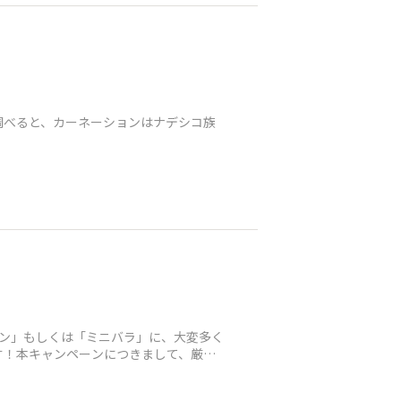
調べると、カーネーションはナデシコ族
ョン」もしくは「ミニバラ」に、大変多く
す！本キャンペーンにつきまして、厳正