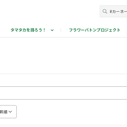
タマタカを語ろう！
フラワーバトンプロジェクト
カを語ろう！投稿ページ
昇順