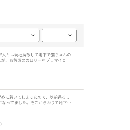
 家人とは現地解散して地下で猫ちゃんの
したが、お饅頭のカロリーをプラマイ０に
早めに着いてしまったので、以前吊るし
になってました。そこから降りて地下で
ン）