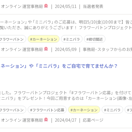
P オンライン 運営事務局
|
2024/05/11
|
当選者発表
ネーション｣ や ｢ミニバラ｣ のご応募は、明日5/10(金)10:00まで
うございます！ フラワーバトンプロジェクトにたくさんのご投稿をありがとうござ
フラワーバトン
カーネーション
ミニバラ
締切間近
P オンライン 運営事務局
|
2024/05/09
|
事務局･スタッフからのお
ーネーション」や「ミニバラ」をご自宅で育てませんか？
した。フラワーバトンプロジェクト「#フラワーバトン応募」を付けて
ニバラ」をプレゼント！今回ご用意するのは「カーネーション(画像･左)
2
フラワーバトン
フラワーバトン応募
カーネーション
ミニバラ
P オンライン 運営事務局
|
2024/04/27
|
応募ページ