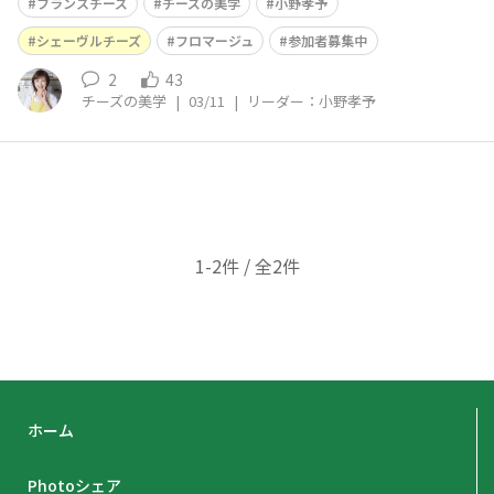
なると、フランスでは🐐山羊乳チーズ 「シェーヴル」 が
フランスチーズ
チーズの美学
小野孝予
いちばん輝く季節に
シェーヴルチーズ
フロマージュ
参加者募集中
2
43
チーズの美学
|
03/11
|
リーダー：小野孝予
1-2件 / 全2件
ホーム
Photoシェア