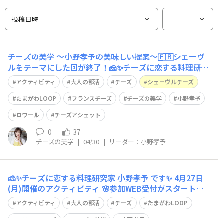
投稿日時
チーズの美学 〜小野孝予の美味しい提案〜🇫🇷シェーヴ
ルをテーマにした回が終了！🧀✨チーズに恋する料理研究
家 小野孝予です🤗4月27日（月）開催、私が担当するアク
アクティビティ
大人の部活
チーズ
シェーヴルチーズ
ティビティ「チーズの美学 〜小野孝予の美味しい提案〜
🇫🇷春薫るフランス『五彩のシェーヴル』誘惑のアペロ」
たまがわLOOP
フランスチーズ
チーズの美学
小野孝予
が無事に終了いたしました！ご参加くだ
ロワール
チーズアシェット
0
37
チーズの美学
|
04/30
|
リーダー：小野孝予
🧀✨チーズに恋する料理研究家 小野孝予 です✨ 4月27日
(月)開催のアクティビティ 🌸参加WEB受付がスタートし
ました🌸 チーズの美学 〜小野孝予の美味しい提案〜 🇫🇷
アクティビティ
大人の部活
チーズ
たまがわLOOP
春薫るフランス「五彩のシェーヴル」誘惑のアペロ 春に