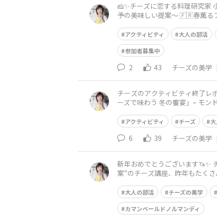
🧀✨チーズに恋する料理研究家 小野孝予 です✨ 4月27日(月)開催のアクティビティ 🌸参加WEB受
予の美味しい提案〜 🇫🇷春薫るフランス「五彩のシェーヴ
ばん輝く季節に
アクティビティ
大人の部活
参加者募集中
2
43
チーズの美学
チーズのアクティビティ終了レポート チーズに恋する料理研究家の小野孝予です！ チーズの美学～小野孝予の美味しい提
ーズで味わう 冬の饗宴」– モンドールからロックフォールまで – 満
た！ ありがとうございます
アクティビティ
チーズ
大
6
39
チーズの美学
新年おめでとうございます🦄✨ チーズに恋する料理研究家の小野孝予です！ 季節毎に私が担当している”ちょっと新しいチーズの楽しみ方提
案”のチーズ講座、昨年もたくさんの方にご参加いた
とチーズを通して豊かな時間を
大人の部活
チーズの美学
カマンベールドノルマンディ