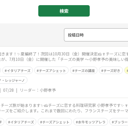
検索
投稿日時
ます！✨夏編終了！次回は10月30日（金）開催決定🧀🍷チーズに恋
が、7月10日（金）に開催した「チーズの美学 ～小野孝予の美味しい
いたし
イタリアチーズ
チーズアシェット
チーズの講座
チーズ好き
ノ・レッジャーノ
|
07/28
|
リーダー：小野孝予
チーズ旅が始まります✨🧀チーズに恋する料理研究家 小野孝予です✨
チーズをご紹介します。これまで数回にわたり、フランスチーズをテーマ
届けしま
学
イタリアチーズ
チーズアシェット
水牛モッツアレラ
ブッラー