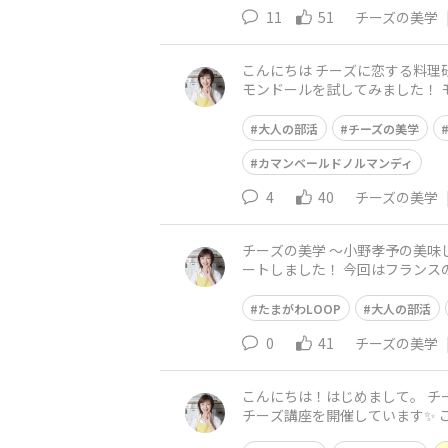
11
51
チーズの美学
こんにちは チーズに恋する料理研究家の小野孝予です！ 1/19(月)開催のアク
モンドールを試してみました！ モンドール（Mont d'Or）は、フランスとスイスの国境地帯、ジュラ山脈周辺で製造されている秋冬限定ウォッ
シュチーズです。 「
大人の部活
チーズの美学
カマンベールドノルマンディ
4
40
チーズの美学
チーズの美学 〜小野孝予の美味しい提案〜 フランス
ートしました！ 今回はフランス
どトロトロ系で冬にピッタリな
たまがわLOOP
大人の部活
0
41
チーズの美学
こんにちは！はじめまして。 チーズに恋する料理研
チーズ講座を開催しています✨ こんな経験ありませんか？ ・スーパーでどれを選べばいいか分からない ・チーズって好きだけど、いつも同じ食
べ方になっちゃう ・せっ