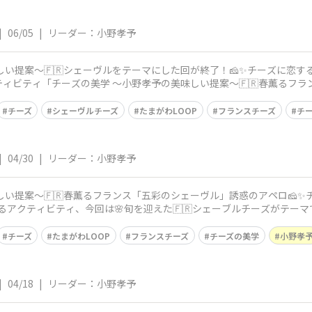
|
06/05
|
リーダー：小野孝予
い提案〜🇫🇷シェーヴルをテーマにした回が終了！🧀✨チーズに恋する
ィビティ「チーズの美学 〜小野孝予の美味しい提案〜🇫🇷春薫るフ
！ご参加くだ
チーズ
シェーヴルチーズ
たまがわLOOP
フランスチーズ
チ
|
04/30
|
リーダー：小野孝予
い提案〜🇫🇷春薫るフランス「五彩のシェーヴル」誘惑のアペロ​🧀✨
当するアクティビティ、今回は🌸旬を迎えた🇫🇷シェーブルチーズがテ
ど
チーズ
たまがわLOOP
フランスチーズ
チーズの美学
小野孝
|
04/18
|
リーダー：小野孝予