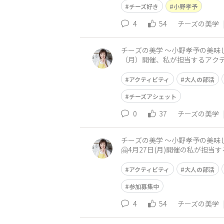
チーズ好き
小野孝予
4
54
チーズの美学
チーズの美学 〜小野孝予の美味し
（月）開催、私が担当するアクテ
ロ」が無事に終了いたしました
アクティビティ
大人の部活
チーズアシェット
0
37
チーズの美学
チーズの美学 〜小野孝予の美味し
🤗4月27日(月)開催の私が担
は離乳食や介護食に使われるほ
アクティビティ
大人の部活
参加募集中
4
54
チーズの美学