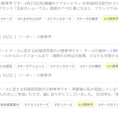
付がスタートしました🌸 チーズの美学 〜小野孝
ル」誘惑のアペロ 春になると、フランスでは🐐山羊乳チーズ 「シェーヴル」 がいち
チーズ
たまがわLOOP
フランスチーズ
チーズの美学
小野孝
|
03/11
|
リーダー：小野孝予
案～「フランス5銘チ
席のお申込の皆様、どなたも欠席することなくご参加で、無事に終了しまし
人の部活
チーズアシェット
フランスチーズ
チーズの美学
小野
|
01/22
|
リーダー：小野孝予
だき、誠にありがとうございました。 2026年も 「美味しい」と「楽しい」を大切に、皆様
参加者募集中
フランスチーズ
モンドール
小野孝予
チーズセミ