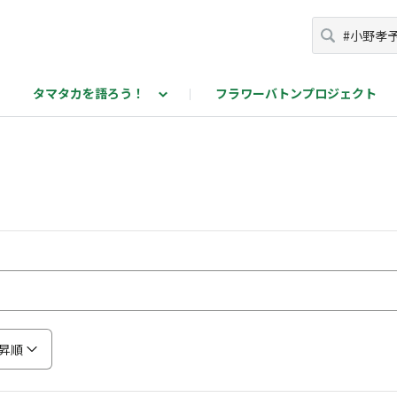
タマタカを語ろう！
フラワーバトンプロジェクト
カを語ろう！投稿ページ
昇順