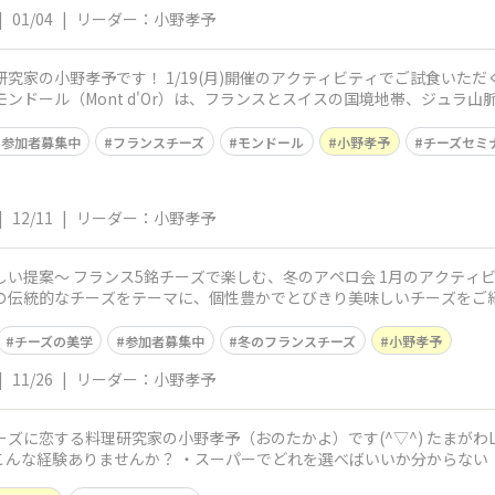
|
01/04
|
リーダー：小野孝予
ティビティでご試食いただく予定のチーズのうちのひとつ、今季の
参加者募集中
フランスチーズ
モンドール
小野孝予
チーズセミ
|
12/11
|
リーダー：小野孝予
5銘チーズで楽しむ、冬のアペロ会 1月のアクティビティ、私のチーズセミナー募集がスタ
の伝統的なチーズをテーマに、個性豊かでとびきり美味しいチーズをご
チー
チーズの美学
参加者募集中
冬のフランスチーズ
小野孝予
|
11/26
|
リーダー：小野孝予
究家の小野孝予（おのたかよ）です(^▽^) たまがわLOOPでは、日常がちょっと特別になる