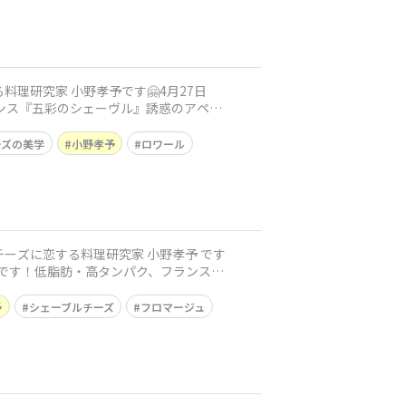
料理研究家 小野孝予です🤗4月27日
ランス『五彩のシェーヴル』誘惑のアペ
ーズの美学
小野孝予
ロワール
チーズに恋する料理研究家 小野孝予 です
ーマです！低脂肪・高タンパク、フランスで
予
シェーブルチーズ
フロマージュ