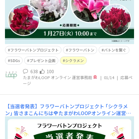
右：リップスピンク 下段 左：ディープマゼンタ／右：
ダークレッド〉◆応募期間：2026
フラワーバトンプロジェクト
フラワーバトン
バトンを繋ぐ
SDGs
プレゼント企画
シクラメン
638
100
たまがわLOOP オンライン 運営事務局
|
01/14
|
応募ペ
ージ
【当選者発表】フラワーバトンプロジェクト ｢シクラメ
ン｣
皆さまこんにちは🌹たまがわLOOPオンライン運営事
務局です。フラワーバトンプロジェクト ｢シクラメン｣
に、大変、大変多くの皆さまからご応募いただきました！
コメントを投稿してくださった皆さま、そして “いいね”