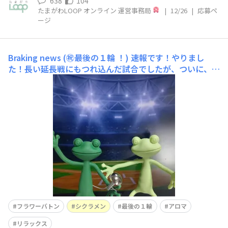
638
104
たまがわLOOP オンライン 運営事務局
|
12/26
|
応募ペ
ージ
Braking news (㊗️最後の１輪 ！)
速報です！やりまし
た！長い延長戦にもつれ込んだ試合でしたが、ついに、ラ
スト・ワン選手に劇的な一打が出ました！まもなくヒーロ
ーインタビューが始まるもようです。Loopオンラインス
タジアムから、ケロロン🐸とゲコリン🐸が中継でお届けし
ます！(ケロ) ラスト・ワン選手、勝ち越しの満塁サヨナ
ラホームラン⚾、お
フラワーバトン
シクラメン
最後の１輪
アロマ
リラックス