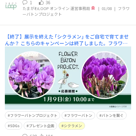
1
36
たまがわLOOP オンライン 運営事務局
|
01/08
|
フラワ
ーバトンプロジェクト
【終了】展示を終えた ｢シクラメン｣ をご自宅で育てませ
んか？
こちらのキャンペーンは終了しました。フラワー
バトンプロジェクト抽選で30名様に ｢シクラメン｣ のバト
ンを繋ぎます！今回ご用意するのは ｢シクラメン｣ ※画
像はイメージです◆応募期間：2026年1月9日(金)10:00ま
で◆当選発表：2026年1月12日(月･祝)頃 ※ご当選の方に
のみ、マ
フラワーバトンプロジェクト
フラワーバトン
バトンを繋ぐ
SDGs
プレゼント企画
シクラメン