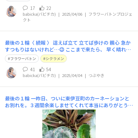
17
22
babicka(バビチカ)
|
2025/04/06
|
フラワーバトンプロジェ
クト
最後の１輪〈 続報 〉 這えば立て 立てば歩けの 親心 急か
すつもりはないけれど…😉 ここまで来たら、 早く晴れ姿
を見せておくれ🙏
フラワーバトン
シクラメン
41
54
babicka(バビチカ)
|
2025/04/04
|
つぶやき
最後の１輪
一昨日、ついに東伊豆町のカーネーションと
お別れを。３週間余楽しませてくれて本当にありがとう💕
寂しいなぁと思っていたら、今朝、シクラメンバトンちゃ
んの最後の１輪が、なんとか開いてくれそうな気配❗️頑張
れ～‼️ところで、植栽スタッフさんに質問です。葉は相変
わらず次々出てきてくれているけれど、生えるがまま