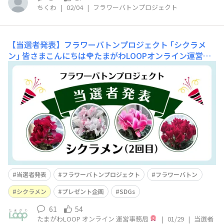
ちくわ
|
02/04
|
フラワーバトンプロジェクト
【当選者発表】フラワーバトンプロジェクト ｢シクラメ
ン｣
皆さまこんにちは🌹たまがわLOOPオンライン運営事
務局です。フラワーバトンプロジェクト ｢シクラメン｣
に、大変、大変多くの皆さまからご応募いただきました！
コメントを投稿してくださった皆さま、そして “いいね”
やコメント返信でキャンペーンを盛りあげてくださった皆
さま、本当にありがとうございます😊本
当選者発表
フラワーバトンプロジェクト
フラワーバトン
シクラメン
プレゼント企画
SDGs
61
54
たまがわLOOP オンライン 運営事務局
|
01/29
|
当選者