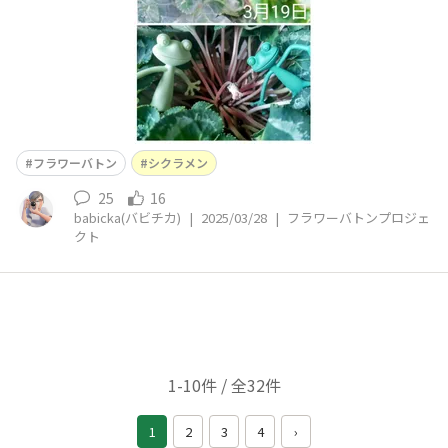
フラワーバトン
シクラメン
25
16
babicka(バビチカ)
|
2025/03/28
|
フラワーバトンプロジェ
クト
1-10件 / 全32件
1
2
3
4
›