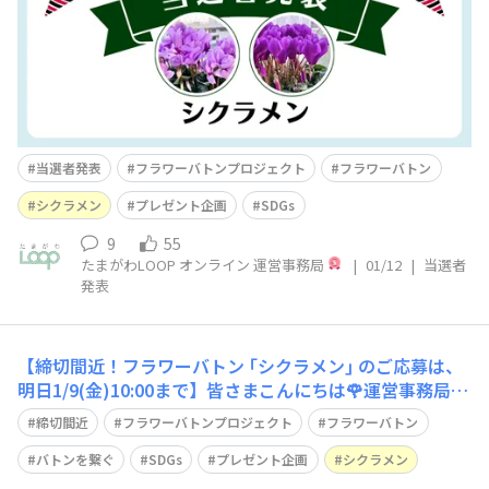
やコメント返信でキャンペーンを盛りあげてくださった皆
さま、本当にありがとうございます😊本
当選者発表
フラワーバトンプロジェクト
フラワーバトン
シクラメン
プレゼント企画
SDGs
9
55
たまがわLOOP オンライン 運営事務局
|
01/12
|
当選者
発表
【締切間近！フラワーバトン ｢シクラメン｣ のご応募は、
明日1/9(金)10:00まで】皆さまこんにちは🌹運営事務局で
す。いつもたまがわLOOPオンラインをご覧いただき、ま
締切間近
フラワーバトンプロジェクト
フラワーバトン
た、フラワーバトンプロジェクトに大変多くのコメントを
投稿いただき誠にありがとうございます😊 ｢シクラメン｣
バトンを繋ぐ
SDGs
プレゼント企画
シクラメン
のご応募は、いよい