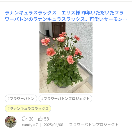
ラナンキュラスラックス エリス様
昨年いただいたフラ
ワーバトンのラナンキュラスラックス。可愛いサーモンピ
ンクの花に今年も会えました〜！！ラックスの2年目株、
去年の２倍？３倍くらい？？もりもり茂って沢山お花がつ
いています。エリスは夜になるとやっぱりお花を閉じてバ
ラの蕾のようになり、朝はまた開いて〜を繰り返すとても
面白い品種！美しい花姿
フラワーバトン
フラワーバトンプロジェクト
ラナンキュラスラックス
20
58
candy✳︎7
|
2025/04/08
|
フラワーバトンプロジェクト