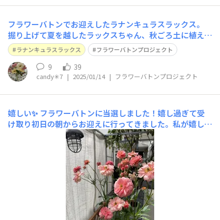
フラワーバトンでお迎えしたラナンキュラスラックス。
掘り上げて夏を越したラックスちゃん、秋ごろ土に植えこ
の寒い季節に鮮やかな緑の芽生え。 どうやらバトンが繋
ラナンキュラスラックス
フラワーバトンプロジェクト
がったみたい♡ 前に、ラックス球根をミイラにしてしま
った経験から恐る恐るの植え付けだったけれど、元気に芽
9
39
candy✳︎7
|
2025/01/14
|
フラワーバトンプロジェクト
を出してくれて一安心！ 2年目株大きく育
嬉しい✨
フラワーバトンに当選しました！嬉し過ぎて受
け取り初日の朝からお迎えに行ってきました。私が嬉しそ
うにしているとスタッフの方々も一緒に喜んで下さり、更
に幸せな気持ちになりました🥰花びらがツヤツヤで風に揺
れる姿が可愛い大好きなラナンキュラスラックスさん💕我
が家に来てくれてありがとう！大切に育てます😊