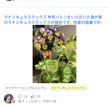
ラナンキュラスラックス
昨年バトンをいただいた我が家
のラナンキュラスラックスの現在です。昨夏の猛暑で灼熱
のベランダだったにも拘らず生きていてくれました♪ 冬
を迎え葉っぱが出てきた時の嬉しかったこと♫ 蕾が沢山
ついていて、もうそろそろ咲きそうなものが二つも🎶 オ
レンジの花が待ち遠しい💕ちなみに一昨年の
フラワーバトンプロジェクト
ラナンキュラスラックス
14
30
香子
|
02/28
|
今日の1枚