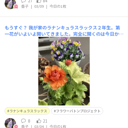
27
84
香子
|
03/09
|
今日の1枚
もうすぐ？
我が家のラナンキュラスラックス２年生。第
一花がいよいよ開いてきました。完全に開くのは今日か
な、明日かな？ 楽しみ〜💕ちなみにベランダで野生児と
して育ってますので１年生の時のようにスラッとしたモデ
ルさんっぽくはありません。ベランダ主に似ておチビさん
であります🤭👍
ラナンキュラスラックス
フラワーバトンプロジェクト
8
21
香子
|
03/04
|
今日の1枚