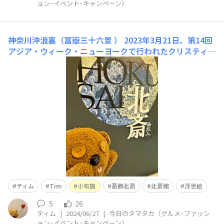
ョン･イベント･キャンペーン）
神奈川沖浪裏（冨嶽三十六景 ）
2023年3月21日、第14回
アジア・ウィーク・ニューヨークで行われたクリスティー
ズのオークションで、北斎の「神奈川沖浪裏」が約3億60
00万円で落札されました。北斎作品の中での過去最高額
を記録しました。版木が摩耗していない初期の摺りで、線
がクリアなことが評価されたそうです。とはいえ、何百枚
と出回る
ティム
Tim
小布施
葛飾北斎
北斎館
浮世絵
5
26
ティム
|
2024/06/27
|
今日のタマタカ（グルメ･ファッシ
ョン･イベント･キャンペーン）