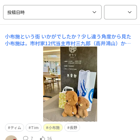
投稿日時
小布施という街
いかがでしたか？少し違う角度から見た
小布施は。市村家12代当主市村三九郎（高井鴻山）か
ら、17代当主の市村次夫（現小布施堂代表）までの小布
施を市村家を通してみた小布施。全世界から訪日外国人が
この小さな街に訪れる街になったのにはきっと理由があり
ます。 小布施人は、「よそ者」を歓待し、変化を受け入
れて新
ティム
Tim
小布施
長野
7
16