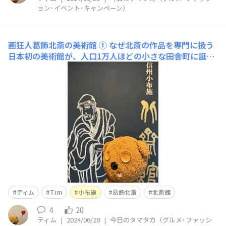
ョン･イベント･キャンペーン）
画狂人葛飾北斎の美術館 ①
なぜ北斎の作品を専門に扱う
日本初の美術館が、人口1万人ほどの小さな田舎町に誕生
したのでしょう。北斎館は今から48年前、1976年にオー
プンしました。北斎館が出来る前は、小布施の地元の人に
北斎はあまり知られていない存在だったようです。北斎の
作品は一般のお宅の蔵などに眠っていることもあり、海外
の画商が買
ティム
Tim
小布施
葛飾北斎
北斎館
4
20
ティム
|
2024/06/28
|
今日のタマタカ（グルメ･ファッシ