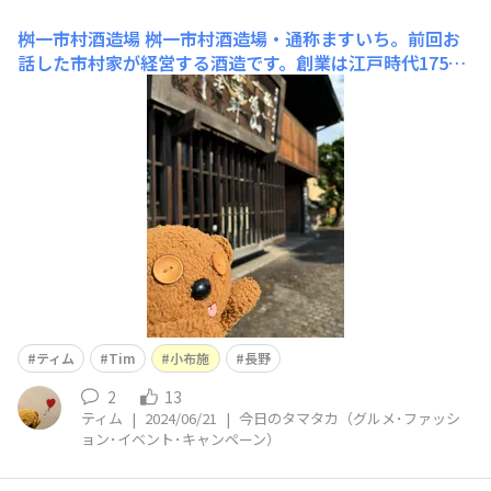
桝一市村酒造場
桝一市村酒造場・通称ますいち。前回お
話した市村家が経営する酒造です。創業は江戸時代1755
年より260年以上に渡り、現在でも木桶仕込みを行ってお
ります。全てにおいて手作業中心、一般米は使用せず、全
量酒米仕込みにこだわります。ますいち12代目当主の市村
三九郎が、その名も聞いた事がある方も多い高井鴻山（
ティム
Tim
小布施
長野
2
13
ティム
|
2024/06/21
|
今日のタマタカ（グルメ･ファッシ
ョン･イベント･キャンペーン）