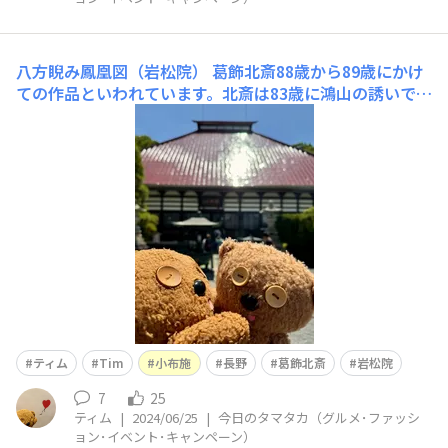
八方睨み鳳凰図（岩松院）
葛飾北斎88歳から89歳にかけ
ての作品といわれています。北斎は83歳に鴻山の誘いで初
めて小布施にきて、計4回訪れました。最後の4回目の滞
在約1年をかけて岩松院本堂の天井に鳳凰図を描きまし
た。翌年江戸に戻り、90歳で亡くなっています。大きさは
畳21枚分。中国より輸入した鉱石を用いた岩絵具は150両
だっ
ティム
Tim
小布施
長野
葛飾北斎
岩松院
7
25
ティム
|
2024/06/25
|
今日のタマタカ（グルメ･ファッシ
ョン･イベント･キャンペーン）