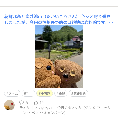
葛飾北斎と高井鴻山（たかいこうざん）
色々と寄り道を
しましたが、今回の信州長野路の目的地は岩松院です。岩
松院の話をする前に、葛飾北斎と高井鴻山（市村三九郎）
の関係をお話いたします。鴻山は江戸に居た頃、北斎の門
下生でした。師弟の合作のほか、北斎の手本を模写したも
のもあります。鴻山の絵には、そこかしこに北斎の名残が
色濃く感じられます。北斎が
ティム
Tim
小布施
長野
葛飾北斎
5
19
ティム
|
2024/06/24
|
今日のタマタカ（グルメ･ファッシ
ョン･イベント･キャンペーン）