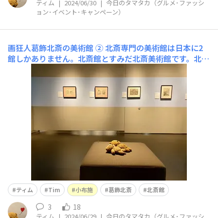
ティム
|
2024/06/30
|
今日のタマタカ（グルメ･ファッシ
ョン･イベント･キャンペーン）
画狂人葛飾北斎の美術館 ②
北斎専門の美術館は日本に2
館しかありません。北斎館とすみだ北斎美術館です。北斎
館は晩年の作品を中心に展示されているのが特徴で
す。 北斎館内回廊一点物の大変貴重な肉筆掛軸を多数所
蔵・展示しており、北斎最後の作品と考えられている「富
士越龍」は必見です。「富士越龍」北斎がその生涯の中で
繰り返し描
ティム
Tim
小布施
葛飾北斎
北斎館
3
18
ティム
|
2024/06/29
|
今日のタマタカ（グルメ･ファッシ