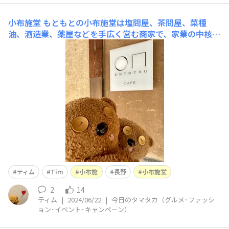
小布施堂
もともとの小布施堂は塩問屋、茶問屋、菜種
油、酒造業、薬屋などを手広く営む商家で、家業の中核が
江戸中期1755年に創業された桝一市村酒造場でした。そ
の桝一が明治後期に栗菓子製造に乗り出します。当時の缶
詰技術と酒造場としての工場生産方式を導入して銘菓「栗
かのこ」を作ります。これが小布施堂の前身となります
ティム
Tim
小布施
長野
小布施堂
2
14
ティム
|
2024/06/22
|
今日のタマタカ（グルメ･ファッシ
ョン･イベント･キャンペーン）