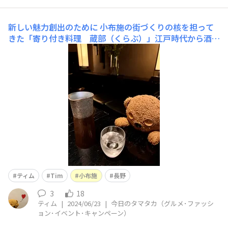
新しい魅力創出のために
小布施の街づくりの核を担って
きた「寄り付き料理 蔵部（くらぶ）」江戸時代から酒蔵
で働く蔵人たちが寄り合い、冬の期間に寝泊まりをしなが
ら酒を造り、休息し、食事をする「寄り付き場」が由来で
す。釜で炊く白米ごはん、信州産の肉や魚など素材のもつ
旨みを最大に引き出した料理が特徴です。ここも株式会社
小布施堂市村
ティム
Tim
小布施
長野
3
18
ティム
|
2024/06/23
|
今日のタマタカ（グルメ･ファッシ
ョン･イベント･キャンペーン）