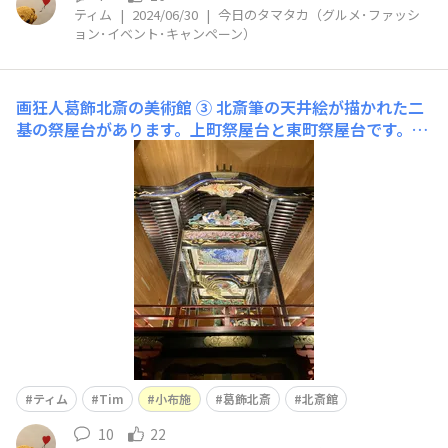
ティム
|
2024/06/30
|
今日のタマタカ（グルメ･ファッシ
ョン･イベント･キャンペーン）
画狂人葛飾北斎の美術館 ③
北斎筆の天井絵が描かれた二
基の祭屋台があります。上町祭屋台と東町祭屋台です。上
町祭屋台には、天井絵の「男浪（おなみ）」「女浪（めな
み）」があり1845年から翌年にかけて制作されました。
一対で「怒涛図」と呼ばれます。紺碧の波はしぶきをあげ
ながら、激しく渦を巻いています。代表作「冨嶽三十六
景 神奈川沖浪
ティム
Tim
小布施
葛飾北斎
北斎館
10
22